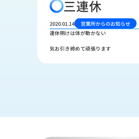
三連休
会
う
社
れ
り
概
し
組
要
か
2020.01.14
営業所からのお知らせ
っ
経
み
連休明けは体が動かない
た
営
受
理
私
気お引き締めて頑張ります
注
念
た
ち
拠
の
点
取
取
一
り
扱
覧
組
メ
西
み
川
ー
サ
産
ス
業
カ
テ
の
ナ
ー
沿
ビ
革
リ
工