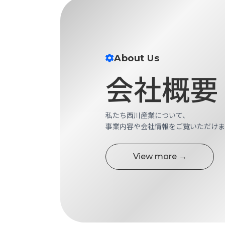
財
テ
作
務
ィ
機
情
械・
福
報
鍛
利
圧
一
厚
About Us
機
般
生
会社概要
械・
事
CAD/CAM
業
主
商
ロ
行
ボ
品
私たち西川産業について、
動
ッ
事業内容や会社情報をご覧いただけま
計
情
ト
画
切
報
私
View more →
削・
た
ツ
新
ち
ー
着
の
リ
一
強
ン
覧
み
グ・
お
測