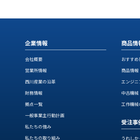
す
定・
す
作
め
業
商
工
品
具
情
企業情報
商品情
環
報
境
エ
機
会社概要
おすすめ
ン
器・
ジ
営業所情報
商品情報
工
ニ
場
西川産業の沿革
エンジニ
ア
設
リ
備
財務情報
中古機械
ン
マ
グ
拠点一覧
工作機械の自
テ
情
ハ
一般事業主行動計画
報
受注事
ン・
中
私たちの強み
FA
古・
シ
私たちの取り組み
うれしか
短