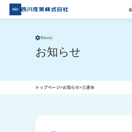
西川
産業
株式
会社
News
ト
お知らせ
ッ
プ
ペ
ー
ジ
トップページ
>
お知らせ
>
三連休
企
私
受
業
た
注
情
ち
事
報
の
例
取