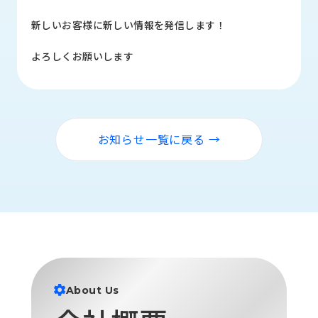
品
情
新しいお客様に新しい情報を発信します！
報
よろしくお願いします
受
注
事
例
お知らせ一覧に戻る →
取
扱
メ
ー
カ
ー
お
知
ら
About Us
せ/
ブ