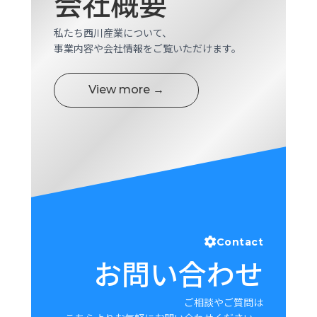
会社概要
ロ
グ
私たち西川産業について、
事業内容や会社情報をご覧いただけます。
採
用
View more →
情
報
お
メ
問
ル
い
マ
合
ガ
わ
登
せ
録
awasangyo_nbc
Contact
お問い合わせ
ご相談やご質問は