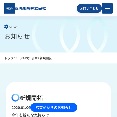
西川
お問い合わせ
産業
株式
会社
News
お知らせ
企
業
情
報
トップページ
>
お知らせ
>
新規開拓
私
た
ち
の
取
り
新規開拓
組
み
2020.01.06
営業所からのお知らせ
商
今年も新たな気持ちで