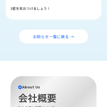
品
情
3密を気おつけましょう！
報
受
注
事
お知らせ一覧に戻る →
例
取
扱
メ
ー
カ
ー
お
About Us
知
会社概要
ら
せ/
ブ