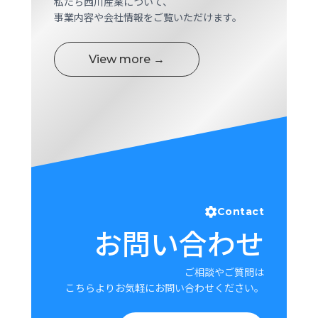
私たち西川産業について、
ロ
事業内容や会社情報をご覧いただけます。
グ
View more →
採
用
情
報
お
メ
問
ル
い
マ
合
ガ
わ
登
せ
録
Contact
お問い合わせ
awasangyo_nbc
ご相談やご質問は
こちらよりお気軽にお問い合わせください。