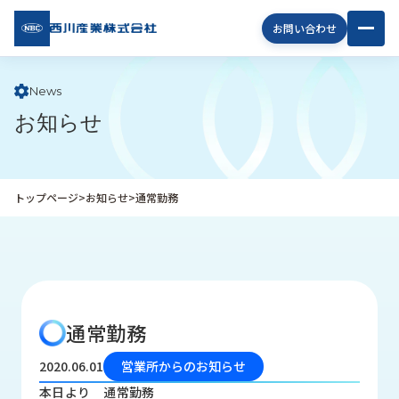
西川
お問い合わせ
産業
株式
会社
News
お知らせ
企
業
情
報
トップページ
>
お知らせ
>
通常勤務
私
た
ち
の
取
り
通常勤務
組
み
2020.06.01
営業所からのお知らせ
商
本日より 通常勤務