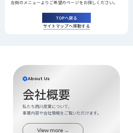
左側のメニューよりご希望のページをお探しください。
品
情
報
TOPへ戻る
サイトマップへ移動する
受
注
事
例
取
扱
メ
About Us
ー
カ
会社概要
ー
お
私たち西川産業について、
知
事業内容や会社情報をご覧いただけます。
ら
せ/
View more →
ブ