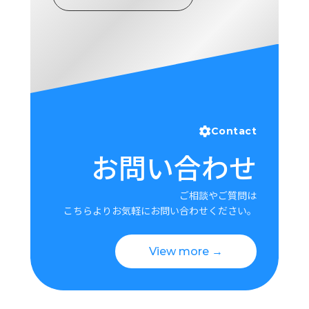
ロ
グ
採
用
情
報
お
メ
Contact
問
ル
お問い合わせ
い
マ
合
ガ
わ
登
ご相談やご質問は
せ
録
こちらよりお気軽にお問い合わせください。
awasangyo_nbc
View more →