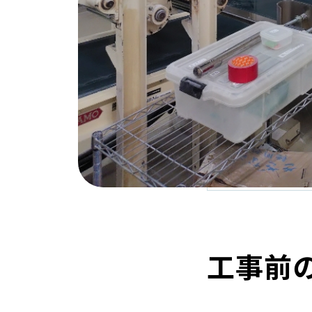
1
工事前の
2
当社から
3
お客様か
4
工事担当
5
工事の様
工事前