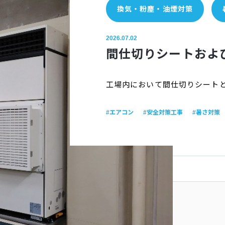
換気・粉塵・油煙対策
2026.07.02
間仕切りシートおよ
工場内において間仕切りシート
#エアコン
#安全対策工事
#暑さ対策
目次