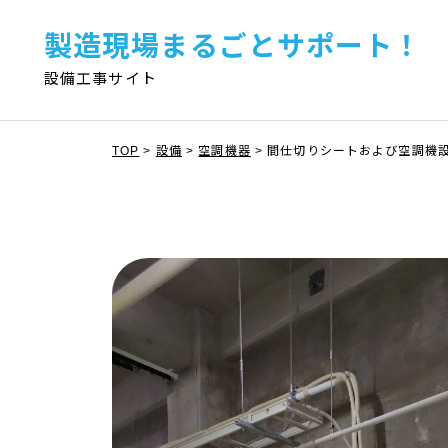
製造現場まるごとサポート！
設備工事サイト
TOP
>
設備
>
空調機器
>
間仕切りシートおよび空調機