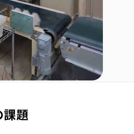
課題
の提案
らの評価
者のコメント
子
の課題