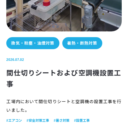
換気・粉塵・油煙対策
暑熱・断熱対策
2026.07.02
間仕切りシートおよび空調機設置工
事
工場内において間仕切りシートと空調機の設置工事を行
いました。
#エアコン
#安全対策工事
#暑さ対策
#設置工事