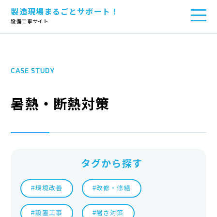
製造現場まるごとサポート！
TOP
>
暑熱・断熱対策
設備工事サイト
CASE STUDY
暑熱・断熱対策
タグから探す
#環境改善
#改修・修繕
#設置工事
#暑さ対策