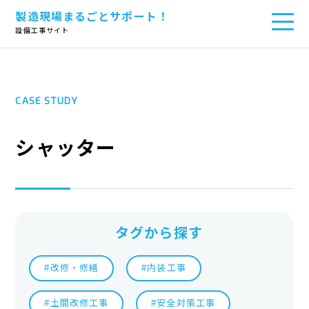
製造現場まるごとサポート！
TOP
>
建屋
>
シャッター
設備工事サイト
CASE STUDY
シャッター
タグから探す
#改修・修繕
#内装工事
#土間改修工事
#安全対策工事