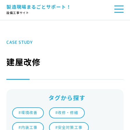
製造現場まるごとサポート！
TOP
>
建屋改修
設備工事サイト
CASE STUDY
建屋改修
タグから探す
#環境改善
#改修・修繕
#内装工事
#安全対策工事