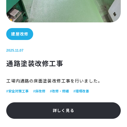
建屋改修
2025.11.07
通路塗装改修工事
工場内通路の床面塗装改修工事を行いました。
#安全対策工事
#床改修
#改修・修繕
#環境改善
詳しく見る