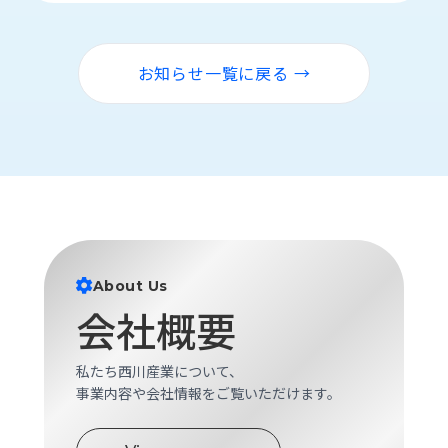
ロ
グ
お知らせ一覧に戻る →
採
用
情
報
お
メ
問
ル
い
マ
合
ガ
わ
登
About Us
せ
録
会社概要
awasangyo_nbc
私たち西川産業について、
事業内容や会社情報をご覧いただけます。