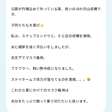
品
情
父親が丹精込めて作っている苺、思いのほか沢山収穫で
報
き、
受
子供たちも大喜び
注
事
私は、スナップエンドウと、そら豆の収穫を満喫。
例
あと雑草を抜く手伝いをしましたが、
取
扱
炎天下でマスク着用、
メ
ー
フラフラ～、軽い熱中症になりました。
カ
ー
ステイホームで体力が落ちてるのを実感。。。
お
これから夏にかけてのマスク着用は
知
ら
水分をたっぷり取って乗り切りたいと思います。
せ/
ブ