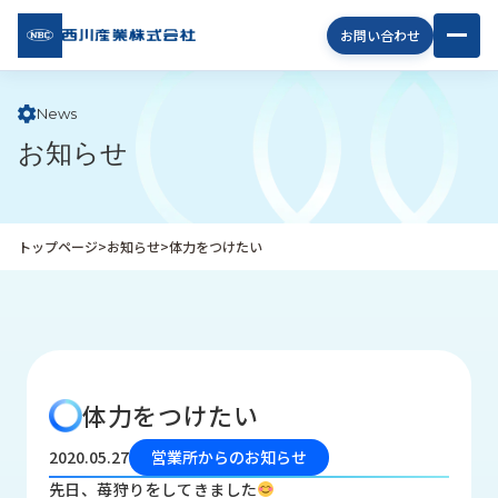
西川
お問い合わせ
産業
株式
会社
News
お知らせ
企
業
情
報
トップページ
>
お知らせ
>
体力をつけたい
私
た
ち
の
取
り
体力をつけたい
組
み
2020.05.27
営業所からのお知らせ
商
先日、苺狩りをしてきました