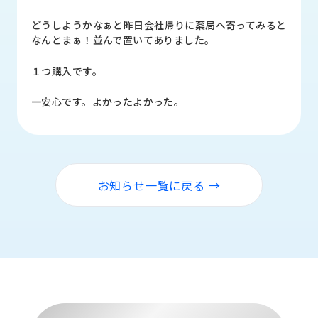
品
情
どうしようかなぁと昨日会社帰りに薬局へ寄ってみると
報
なんとまぁ！並んで置いてありました。
受
１つ購入です。
注
事
一安心です。よかったよかった。
例
取
扱
メ
お知らせ一覧に戻る →
ー
カ
ー
お
知
ら
せ/
ブ