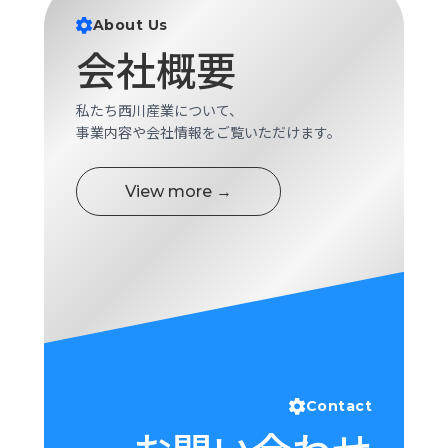
ロ
About Us
グ
会社概要
採
私たち西川産業について、
用
事業内容や会社情報をご覧いただけます。
情
報
お
メ
View more →
問
ル
い
マ
合
ガ
わ
登
せ
録
awasangyo_nbc
Contact