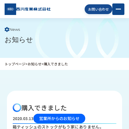
西川
お問い合わせ
産業
株式
会社
News
お知らせ
企
業
情
報
トップページ
>
お知らせ
>
購入できました
私
た
ち
の
取
り
購入できました
組
み
2020.03.13
営業所からのお知らせ
商
箱ティッシュのストックがもう家にありません。