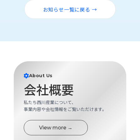
ロ
お知らせ一覧に戻る →
グ
採
用
情
報
お
メ
問
ル
い
マ
About Us
合
ガ
会社概要
わ
登
せ
録
私たち西川産業について、
awasangyo_nbc
事業内容や会社情報をご覧いただけます。
View more →