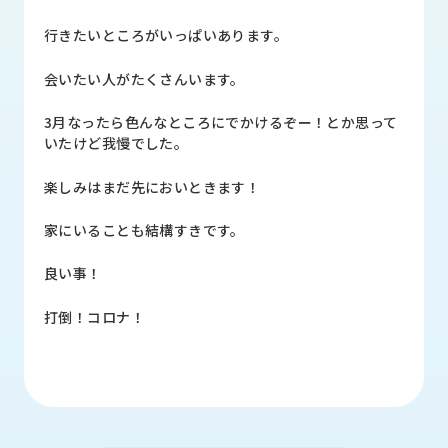
品
情
行きたいところがいっぱいあります。
報
会いたい人がたくさんいます。
受
注
3月なったら色んなところにでかけるぞー！とか思って
事
いたけど我慢でした。
例
楽しみはまだ先においときます！
取
扱
家にいることも結構すきです。
メ
ー
良い事！
カ
ー
打倒！コロナ！
お
知
ら
せ/
ブ