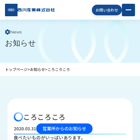
西川
お問い合わせ
産業
株式
会社
News
お知らせ
企
業
情
報
トップページ
>
お知らせ
>
ころころころ
私
た
ち
の
取
り
ころころころ
組
み
2020.03.31
営業所からのお知らせ
商
食べたいものがいっぱいあります。