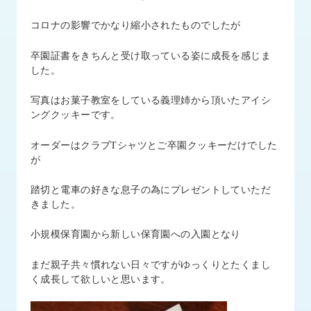
品
情
コロナの影響でかなり縮小されたものでしたが
報
卒園証書をきちんと受け取っている姿に成長を感じま
受
した。
注
事
写真はお菓子教室をしている義理姉から頂いたアイシ
例
ングクッキーです。
取
オーダーはクラブTシャツとご卒園クッキーだけでした
扱
が
メ
ー
踏切と電車の好きな息子の為にプレゼントしていただ
カ
きました。
ー
小規模保育園から新しい保育園への入園となり
お
知
まだ親子共々慣れない日々ですがゆっくりとたくまし
ら
く成長して欲しいと思います。
せ/
ブ