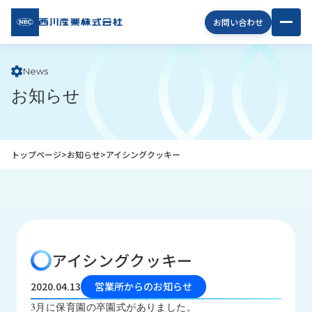
西川
お問い合わせ
産業
株式
会社
News
お知らせ
企
業
情
報
トップページ
>
お知らせ
>
アイシングクッキー
私
た
ち
の
取
り
アイシングクッキー
組
み
2020.04.13
営業所からのお知らせ
商
3月に保育園の卒園式がありました。