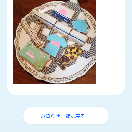
ロ
グ
採
用
情
報
お
メ
問
ル
い
マ
合
ガ
わ
登
せ
録
awasangyo_nbc
お知らせ一覧に戻る →