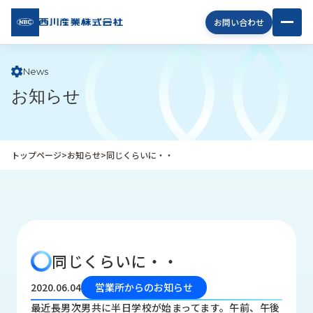
西川
お問い合わせ
産業
株式
会社
News
お知らせ
企
業
情
報
トップページ
>
お知らせ
>
同じくらいに・・
私
た
ち
の
取
り
同じくらいに・・
組
み
2020.06.04
営業所からのお知らせ
商
最近長男次男共に半日学校が始まってます。午前、午後