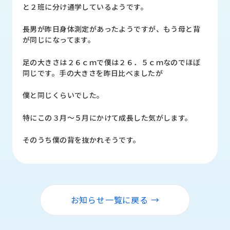
品
と２班に分け通学しているようです。
情
報
長男が昨日身体測定があったようですが、もう母と背
が同じになってます。
受
注
足の大きさは２６ｃｍで僕は２６．５ｃｍなのでほぼ
事
同じです。手の大きさを昨日比べましたが
例
僕と同じくらいでした。
取
扱
特にこの３月～５月にかけて成長した気がします。
メ
ー
そのうち僕の背を抜かれそうです。
カ
ー
お
知
お知らせ一覧に戻る →
ら
せ/
ブ