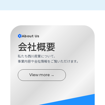
ロ
グ
採
用
情
About Us
報
会社概要
お
メ
問
ル
い
マ
私たち西川産業について、
合
ガ
事業内容や会社情報をご覧いただけます。
わ
登
せ
録
View more →
awasangyo_nbc