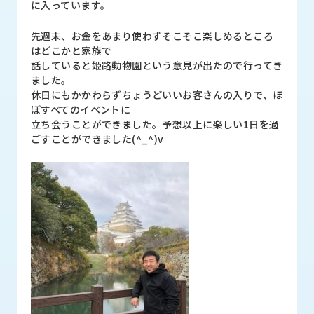
に入っています。
ロ
グ
先週末、お金をあまり使わずそこそこ楽しめるところ
はどこかと家族で
話していると姫路動物園という意見が出たので行ってき
採
ました。
用
休日にもかかわらずちょうどいいお客さんの入りで、ほ
情
ぼすべてのイベントに
報
立ち会うことができました。予想以上に楽しい1日を過
お
メ
ごすことができました(^_^)v
問
ル
い
マ
合
ガ
わ
登
せ
録
awasangyo_nbc