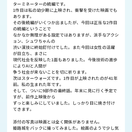
品
ターミネーターの続編です。
情
1作目は私の幼少期に上映され、衝撃を受けた映画でも
報
あります。
その後続編がいくつか出ましたが、今回は正当な2作目
受
の続編ということで
注
なかなか無理がある設定ではありますが、派手なアクシ
事
ョン、シュワちゃんの
例
渋い演技に終始釘付けでした。また今回は女性の活躍
が目立ち、まさに
現代社会を反映した1面もありました。今後技術の進歩
取
によりAIと人間が
扱
争う社会が来ないことを切に祈ります。
メ
次はスターウォーズです。1作目が上映されたのが41年
ー
前。私の生まれた年です。
カ
そして、ついに9部作の最終話。年末に見に行く予定で
ー
すが、前作上映後から
ずっと楽しみにしていました。しっかり目に焼き付け
お
てきます。
知
ら
添付の写真は映画とは全く関係がありません。
せ/
姫路城をバックに撮ってみました。絵画のようで少し気
ブ