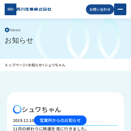
西川
お問い合わせ
産業
株式
会社
News
お知らせ
企
業
情
報
トップページ
>
お知らせ
>
シュワちゃん
私
た
ち
の
取
り
シュワちゃん
組
み
2019.12.10
営業所からのお知らせ
商
11月の終わりに映画を見に行きました。