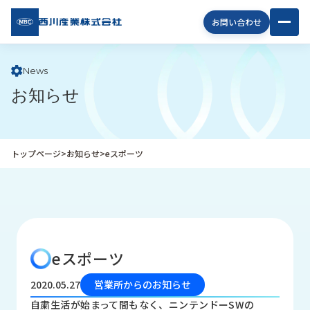
西川
お問い合わせ
産業
株式
会社
News
お知らせ
企
業
情
報
トップページ
>
お知らせ
>
eスポーツ
私
た
ち
の
取
り
eスポーツ
組
み
2020.05.27
営業所からのお知らせ
商
自粛生活が始まって間もなく、ニンテンドーSWの