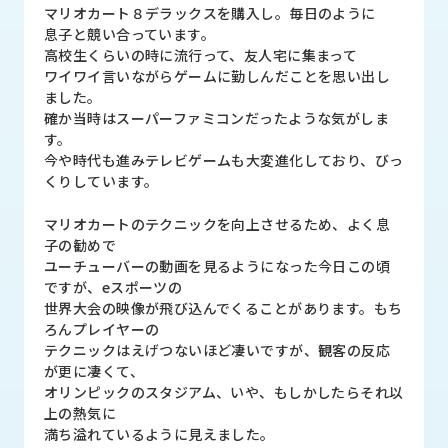
品
マリオカート８デラックスを購入し。毎日のように
情
息子と競い合っています。
報
高校生くらいの時に流行って、友人宅に集まって
ワイワイ言いながらゲームに勤しんだことを思い出し
受
ました。
注
確か当時はスーパーファミコンだったような気がしま
事
す。
例
今や時代も進みテレビゲームも大変進化しており、びっ
くりしています。
取
マリオカートのテクニックを向上させるため、よく息
扱
子の勧めで
メ
ユーチューバーの動画を見るようになった今日この頃
ー
ですが、eスポーツの
カ
世界大会の映像が飛び込んでくることがあります。もち
ー
ろんプレイヤーの
テクニックはえげつないほど凄いですが、観客の反応
お
が更に凄くて、
知
オリンピックのスタジアム、いや、もしかしたらそれ以
ら
上の熱気に
せ/
満ち溢れているように見えました。
ブ