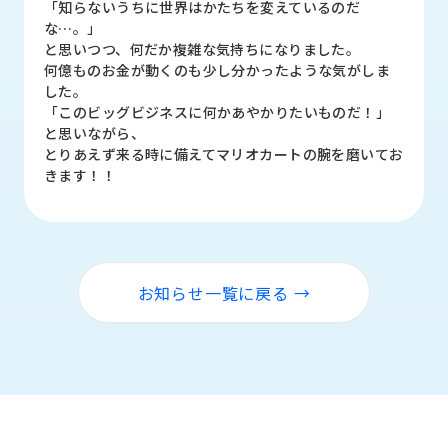
「知らないうちに世界はかたちを変えているのだ
ロ
な…。」
グ
と思いつつ、何だか複雑な気持ちになりました。
何億ものお金が動くのも少し分かったような気がしま
した。
採
「このビッグビジネスに何かあやかりたいものだ！」
用
と思いながら、
情
とりあえず来る時に備えてマリオカートの腕を磨いてお
報
きます！！
お
メ
問
ル
い
マ
合
ガ
わ
登
お知らせ一覧に戻る →
せ
録
awasangyo_nbc