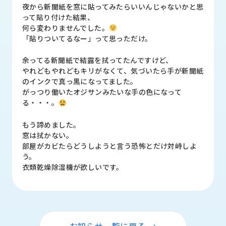
品
夜から新聞紙を窓に貼ってみたらいいんじゃないかと思
情
って貼り付けた結果、
報
何ら変わりませんでした。
「貼りついてるなー」って思っただけ。
受
注
余ってる新聞紙で結露を拭ってたんですけど、
事
やれどもやれどもキリがなくて、気づいたら手が新聞紙
例
のインクで真っ黒になってました。
がっつり働いたオジサンみたいな手の色になって
る・・・。
取
扱
もう諦めました。
メ
窓は拭かない。
ー
部屋がカビたらどうしようと言う恐怖とだけ対峙しよ
カ
う。
ー
衣類乾燥除湿機が欲しいです。
お
知
ら
せ/
ブ