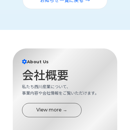
お知らせ一覧に戻る →
ロ
グ
採
用
情
報
お
メ
問
ル
About Us
い
マ
会社概要
合
ガ
わ
登
せ
録
私たち西川産業について、
事業内容や会社情報をご覧いただけます。
awasangyo_nbc
View more →