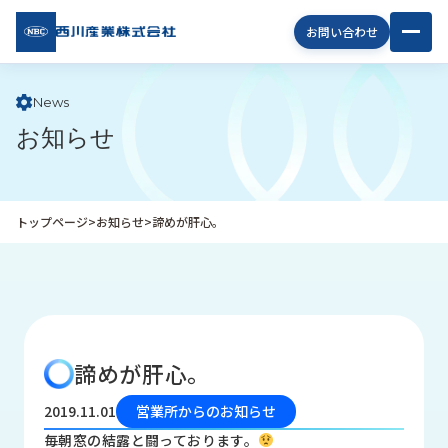
西川
お問い合わせ
産業
株式
会社
News
お知らせ
企
業
情
報
トップページ
>
お知らせ
>
諦めが肝心。
私
た
ち
の
取
り
諦めが肝心。
組
み
2019.11.01
営業所からのお知らせ
商
毎朝窓の結露と闘っております。