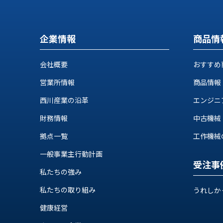
ス
納
テ
期
ム
機
機
企業情報
商品情
械
器
情
メ
報
会社概要
おすすめ
カ
工
営業所情報
商品情報
ト
作
ロ・
西川産業の沿革
エンジニ
機
制
械
御
財務情報
中古機械
の
機
自
拠点一覧
工作機械の自
器
動
一般事業主行動計画
化,AI,
受注事
IoT
お
私たちの強み
知
私たちの取り組み
うれしか
ら
健康経営