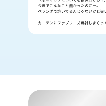
財
テ
作
今までこんなこと無かったのにー。
務
ィ
機
ベランダで焼いてるんじゃないかと疑
情
械・
福
報
鍛
利
カーテンにファブリーズ噴射しまくっ
圧
一
厚
機
般
生
械・
事
CAD/CAM
業
主
商
ロ
行
ボ
品
動
ッ
計
情
ト
画
切
報
私
削・
た
ツ
新
ち
ー
着
の
リ
一
強
ン
覧
み
グ・
お
測