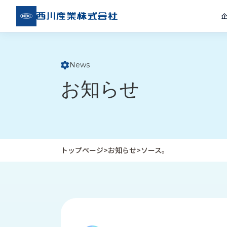
西川
産業
株式
会社
News
ト
お知らせ
ッ
プ
ペ
ー
ジ
トップページ
>
お知らせ
>
ソース。
企
私
受
業
た
注
情
ち
事
報
の
例
取