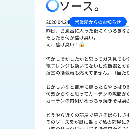
ソース。
会
う
社
れ
り
概
し
組
要
か
2020.04.24
営業所からのお知らせ
っ
経
み
昨日、お風呂に入った後にくつろぎな
た
営
そしたら何か焦げ臭い。
受
理
私
え、焦げ臭い！
注
念
た
ち
拠
何かしでかしたかと思ってガス見ても
の
点
取
電子レンジも動いてないし炊飯器とか
取
一
浴室の換気扇も燃えてません。（当た
り
扱
覧
組
メ
西
み
おかしいなと部屋に戻ったらやっぱり
川
何処からやと思ってカーテンの隙間か
ー
サ
産
カーテンの内側がめっちゃ焼きそば臭
ス
業
カ
テ
の
ナ
ー
どうやら近くの部屋で焼きそばらしき
沿
ビ
そのソース臭が風に乗って私の部屋に
革
リ
工
（窓のサッシについてる換気口から？