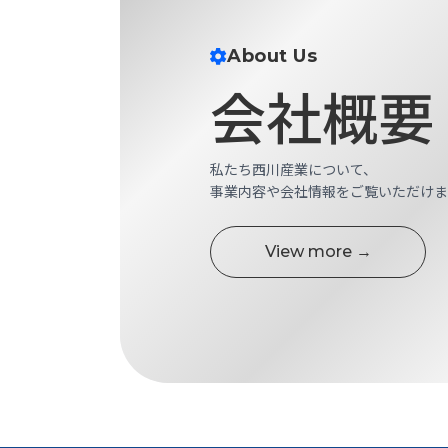
す
定・
す
作
め
About Us
業
商
会社概要
工
品
具
情
環
報
境
私たち西川産業について、
エ
機
事業内容や会社情報をご覧いただけま
ン
器・
ジ
工
ニ
場
View more →
ア
設
リ
備
ン
マ
グ
テ
情
ハ
報
ン・
中
FA
古・
シ
短