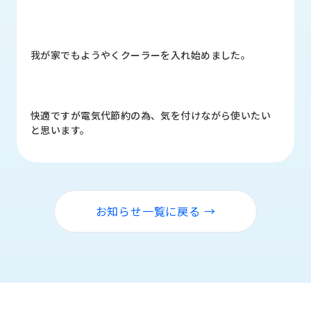
品
情
報
我が家でもようやくクーラーを入れ始めました。
受
注
事
例
快適ですが電気代節約の為、気を付けながら使いたい
と思います。
取
扱
メ
ー
カ
お知らせ一覧に戻る →
ー
お
知
ら
せ/
ブ