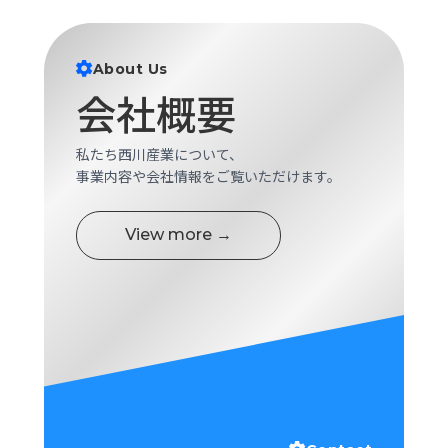
ロ
グ
About Us
会社概要
採
用
情
私たち西川産業について、
報
事業内容や会社情報をご覧いただけます。
お
メ
問
ル
い
マ
View more →
合
ガ
わ
登
せ
録
awasangyo_nbc