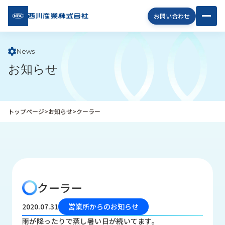
西川
お問い合わせ
産業
株式
会社
News
お知らせ
企
業
情
報
トップページ
>
お知らせ
>
クーラー
私
た
ち
の
取
り
クーラー
組
み
2020.07.31
営業所からのお知らせ
商
雨が降ったりで蒸し暑い日が続いてます。