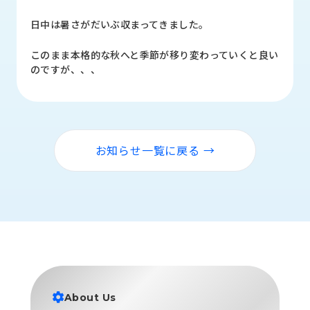
品
情
日中は暑さがだいぶ収まってきました。
報
このまま本格的な秋へと季節が移り変わっていくと良い
受
のですが、、、
注
事
例
取
お知らせ一覧に戻る →
扱
メ
ー
カ
ー
お
知
ら
せ/
About Us
ブ