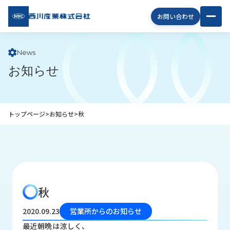
西川
お問い合わせ
産業
株式
会社
News
お知らせ
企
業
情
報
トップページ
>
お知らせ
>
秋
私
た
ち
の
取
り
秋
組
み
2020.09.23
営業所からのお知らせ
商
最近朝晩は涼しく、