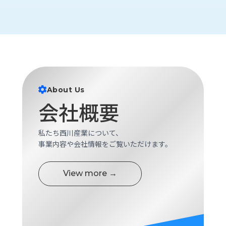
ロ
グ
採
用
情
報
About Us
お
メ
会社概要
問
ル
い
マ
合
ガ
私たち西川産業について、
わ
登
事業内容や会社情報をご覧いただけます。
せ
録
awasangyo_nbc
View more →