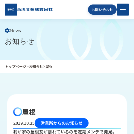
西川
お問い合わせ
産業
株式
会社
News
お知らせ
企
業
情
報
トップページ
>
お知らせ
>
屋根
私
た
ち
の
取
り
屋根
組
み
2019.10.25
営業所からのお知らせ
商
我が家の屋根瓦が割れているのを定期メンテで発見。