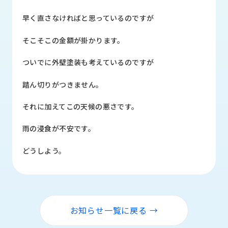
品
情
早く直さなければと思っているのですが
報
そこそこの金額が掛かります。
受
注
ついでに外壁塗装も考えているのですが
事
例
踏ん切りがつきません。
取
それに加えてこの天候の悪さです。
扱
メ
雨の浸食が不安です。
ー
カ
どうしよう。
ー
お
知
ら
お知らせ一覧に戻る →
せ/
ブ