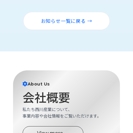
ロ
グ
お知らせ一覧に戻る →
採
用
情
報
お
メ
問
ル
い
マ
合
ガ
わ
登
About Us
せ
録
会社概要
awasangyo_nbc
私たち西川産業について、
事業内容や会社情報をご覧いただけます。