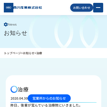
西川
お問い合わせ
産業
株式
会社
News
お知らせ
企
業
情
報
トップページ
>
お知らせ
>
治療
私
た
ち
の
取
り
治療
組
み
2020.04.30
営業所からのお知らせ
商
昨日、後輩が営んでいる治療院にいきました。