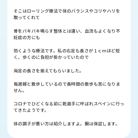
品
情
そこはローリング療法で体のバランスやコリやハリを
報
取ってくれて
受
骨をバキバキ鳴らす整体とは違い、血流もよくなり不
注
妊症の方にも
事
例
効くような療法です。私の右足も長さが１ｃｍほど短
く、歩くのに負担が掛かっていたので
取
扱
両足の長さを揃えてもらいました。
メ
ー
毎週嫁と散歩しているので長時間の散歩も苦になりま
カ
せん。
ー
コロナでひどくなる前に乾選手に呼ばれスペインに行っ
お
てきたようです。
知
ら
体の調子が悪い方は紹介しますよ。腕は保証します。
せ/
ブ