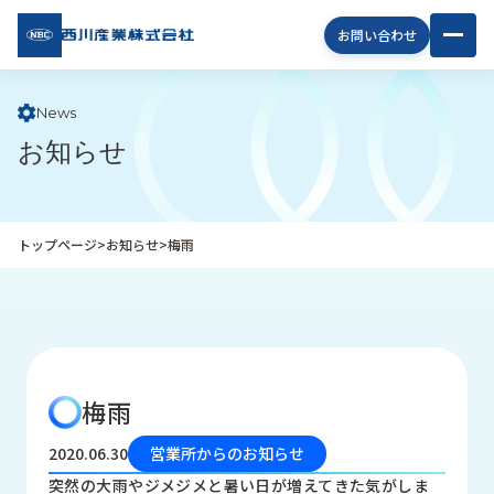
西川
お問い合わせ
産業
株式
会社
News
お知らせ
企
業
情
報
トップページ
>
お知らせ
>
梅雨
私
た
ち
の
取
り
梅雨
組
み
2020.06.30
営業所からのお知らせ
商
突然の大雨やジメジメと暑い日が増えてきた気がしま