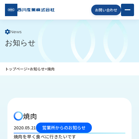
西川
お問い合わせ
産業
株式
会社
News
お知らせ
企
業
情
報
トップページ
>
お知らせ
>
焼肉
私
た
ち
の
取
り
焼肉
組
み
2020.05.21
営業所からのお知らせ
商
焼肉を早く食べに行きたいです