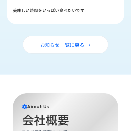
品
情
美味しい焼肉をいっぱい食べたいです
報
受
注
事
お知らせ一覧に戻る →
例
取
扱
メ
ー
カ
ー
お
About Us
知
会社概要
ら
せ/
ブ