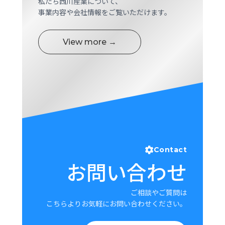
私たち西川産業について、
ロ
事業内容や会社情報をご覧いただけます。
グ
View more →
採
用
情
報
お
メ
問
ル
い
マ
合
ガ
わ
登
せ
録
Contact
お問い合わせ
awasangyo_nbc
ご相談やご質問は
こちらよりお気軽にお問い合わせください。