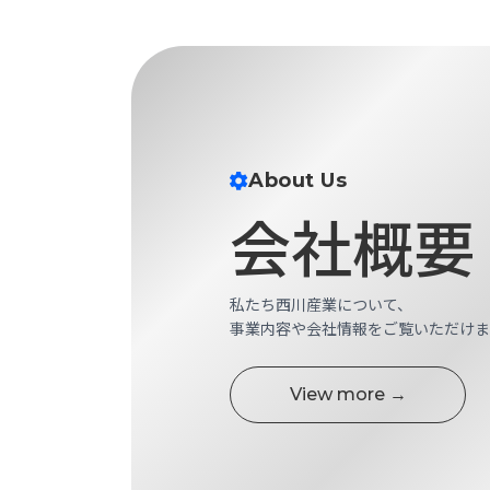
財
テ
作
務
ィ
機
情
械・
福
報
鍛
利
圧
一
厚
機
般
生
械・
事
About Us
CAD/CAM
業
主
商
会社概要
ロ
行
ボ
品
動
ッ
計
情
ト
画
私たち西川産業について、
切
報
事業内容や会社情報をご覧いただけま
私
削・
た
ツ
新
ち
ー
View more →
着
の
リ
一
強
ン
覧
み
グ・
お
測