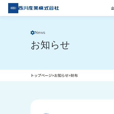
西川
産業
株式
会社
News
ト
お知らせ
ッ
プ
ペ
ー
ジ
トップページ
>
お知らせ
>
財布
企
私
受
業
た
注
情
ち
事
報
の
例
取