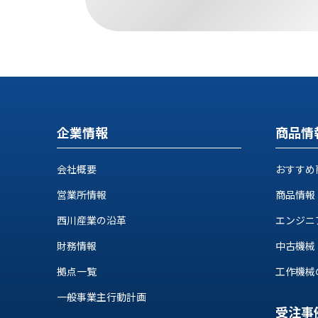
す
定・
す
作
め
業
商
工
品
具
情
環
報
境
エ
機
企業情報
商品情
ン
器・
ジ
工
会社概要
おすすめ
ニ
場
ア
設
営業所情報
商品情報
リ
備
ン
西川産業の沿革
エンジニ
マ
グ
テ
財務情報
中古機械
情
ハ
報
拠点一覧
工作機械の自
ン・
中
FA
一般事業主行動計画
古・
シ
受注事
短