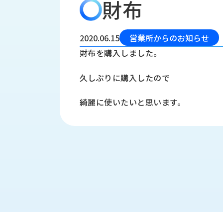
財布
会
う
社
れ
り
概
し
組
要
か
2020.06.15
営業所からのお知らせ
っ
経
み
財布を購入しました。
た
営
受
理
私
久しぶりに購入したので
注
念
た
ち
拠
綺麗に使いたいと思います。
の
点
取
取
一
り
扱
覧
組
メ
西
み
川
ー
サ
産
ス
業
カ
テ
の
ナ
ー
沿
ビ
革
リ
工