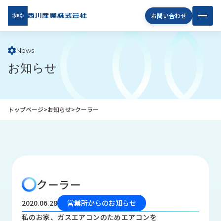
西川
お問い合わせ
産業
株式
会社
News
お知らせ
企
業
情
報
トップページ
>
お知らせ
>
クーラー
私
た
ち
の
取
り
クーラー
組
み
2020.06.28
営業所からのお知らせ
商
私のお家、ガスエアコンのためエアコンを