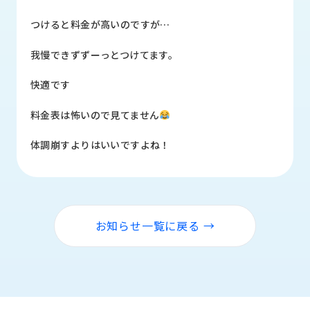
品
情
つけると料金が高いのですが…
報
我慢できずずーっとつけてます。
受
注
快適です
事
例
料金表は怖いので見てません
取
体調崩すよりはいいですよね！
扱
メ
ー
カ
ー
お知らせ一覧に戻る →
お
知
ら
せ/
ブ