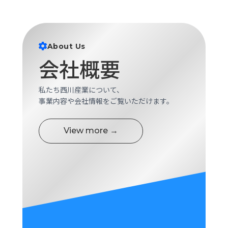
ロ
グ
About Us
採
用
会社概要
情
報
私たち西川産業について、
お
メ
事業内容や会社情報をご覧いただけます。
問
ル
い
マ
合
ガ
View more →
わ
登
せ
録
awasangyo_nbc