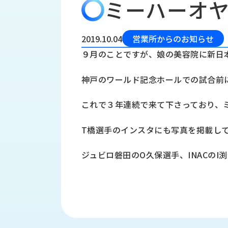
ミーハーオ
会
う
社
れ
り
概
し
組
要
か
2019.10.04
営業所からのお知らせ
っ
経
み
９月のことですが、娘の美容院に新日
た
営
受
理
私
神戸のワールド記念ホールでの試合前
注
念
た
ち
拠
これで３年連続で来て下さっており、
の
点
取
取
一
T橋選手のインスタにも写真を掲載し
り
扱
覧
組
メ
西
み
ジュビロ磐田のO久保選手、INACの
川
ー
サ
産
ス
業
カ
テ
の
ナ
ー
沿
ビ
革
リ
工