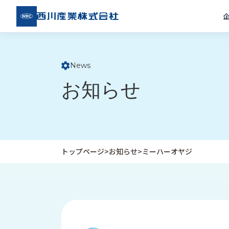
西川
産業
株式
会社
News
ト
お知らせ
ッ
プ
ペ
ー
ジ
トップページ
>
お知らせ
>
ミーハーオヤジ
企
私
受
業
た
注
情
ち
事
報
の
例
取