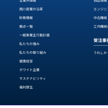
営業所情報
商品情報
ス
納
テ
西川産業の沿革
エンジニ
期
ム
機
財務情報
中古機械
機
械
器
情
拠点一覧
工作機械の自
メ
報
一般事業主行動計画
カ
工
受注事
ト
私たちの強み
作
ロ・
機
制
私たちの取り組み
うれしか
械
御
の
健康経営
機
自
器
ホワイト企業
動
化,AI,
サステナビリティ
IoT
お
福利厚生
知
ら