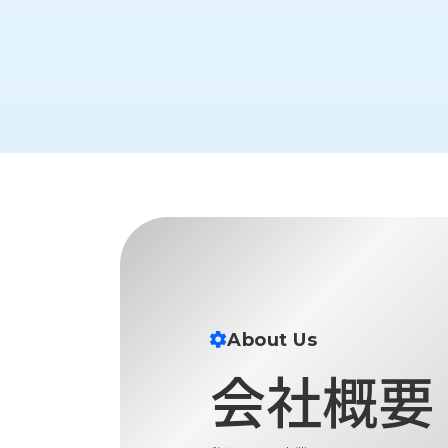
財
テ
作
務
ィ
機
情
械・
福
報
鍛
利
圧
一
厚
機
般
生
械・
事
CAD/CAM
業
主
商
ロ
行
ボ
品
動
ッ
計
情
ト
画
切
報
私
削・
た
ツ
About Us
新
ち
ー
着
会社概要
の
リ
一
強
ン
覧
み
グ・
お
測