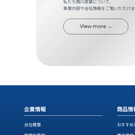
私たち西川産業について、
す
定・
事業内容や会社情報をご覧いただけま
す
作
め
業
商
工
View more →
品
具
情
環
報
境
エ
機
ン
器・
ジ
工
ニ
場
ア
設
リ
備
ン
マ
グ
テ
情
企業情報
商品情
ハ
報
ン・
中
FA
会社概要
おすすめ
古・
シ
短