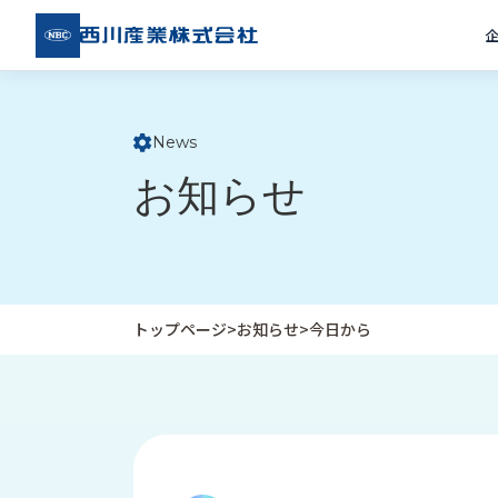
西川
産業
株式
会社
News
ト
お知らせ
ッ
プ
ペ
ー
ジ
トップページ
>
お知らせ
>
今日から
企
私
受
業
た
注
情
ち
事
報
の
例
取