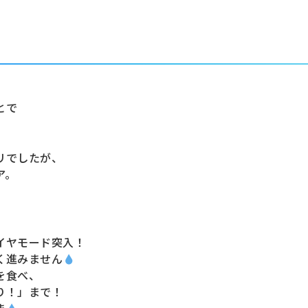
とで
リでしたが、
ア。
イヤモード突入！
く進みません
を食べ、
り！」まで！