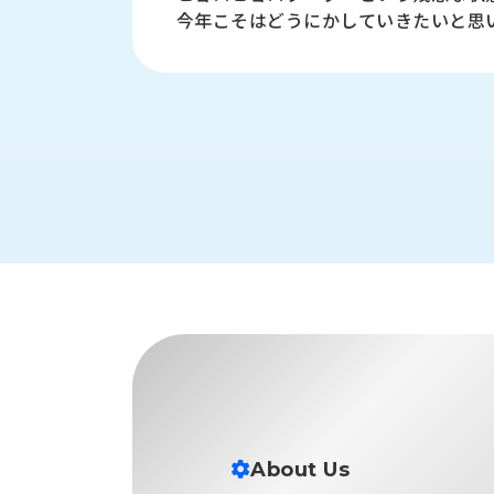
す
今年こそはどうにかしていきたいと思
定・
す
作
め
業
商
工
品
具
情
環
報
境
エ
機
ン
器・
ジ
工
ニ
場
ア
設
リ
備
ン
マ
グ
テ
情
ハ
報
ン・
中
FA
古・
About Us
シ
短