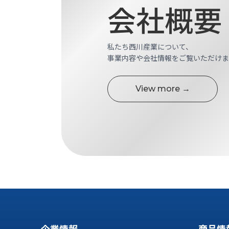
会社概要
ス
納
テ
期
ム
機
機
械
私たち西川産業について、
器
情
事業内容や会社情報をご覧いただけま
メ
報
カ
工
ト
View more →
作
ロ・
機
制
械
御
の
機
自
器
動
化,AI,
IoT
お
知
ら
企業情報
商品情