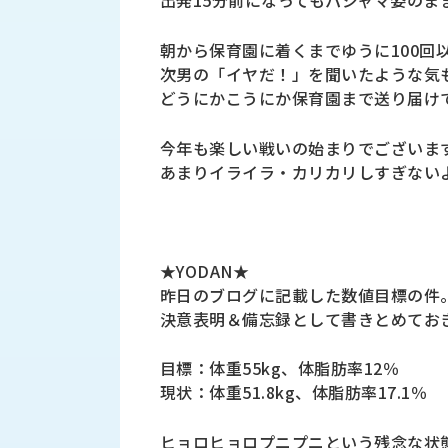
出発15分前になってもパジャマ姿のま
財
テ
作
務
ィ
機
朝から保育園に着くまでゆうに100回
情
械・
福
次男の「イヤだ！」を聞いたような気
報
鍛
利
どうにかこうにか保育園まで送り届け
圧
一
厚
機
般
生
械・
今年も楽しい戦いの始まりでございま
事
CAD/CAM
業
あまりイライラ・カリカリしすぎない
主
商
ロ
行
ボ
品
動
ッ
計
情
ト
★YODAN★
画
昨日のブログに記載した数値目標の件
切
報
私
削・
決意表明＆備忘録として書きとめてお
た
ツ
新
ち
ー
着
目標：体重55kg、体脂肪率12％
の
リ
一
現状：体重51.8kg、体脂肪率17.1％
強
ン
覧
み
グ・
お
ヒョロヒョロプニプニという残念な状
測