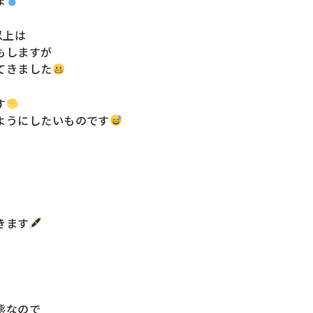
ま
以上は
もしますが
てきました
す
ようにしたいものです
。
きます
態なので