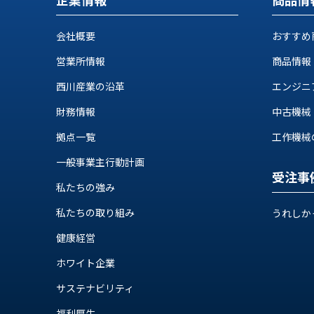
せ/
ブ
会社概要
おすすめ
ロ
営業所情報
商品情報
グ
西川産業の沿革
エンジニ
お
財務情報
中古機械
知
ら
拠点一覧
工作機械の自
せ
一般事業主行動計画
営
受注事
業
私たちの強み
所
私たちの取り組み
うれしか
ブ
ロ
健康経営
グ
ホワイト企業
社
長
サステナビリティ
ブ
福利厚生