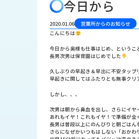
今日から
会
う
社
れ
り
概
し
組
要
か
2020.01.06
営業所からのお知らせ
っ
経
み
こんにちは
た
営
受
理
私
今日から奥様も仕事はじめ、というこ
注
念
た
長男次男は保育園はじめでした
ち
拠
の
点
取
久しぶりの早起き＆早出に不安タップ
取
一
早起きに関してはふたりとも無事クリ
り
扱
覧
組
メ
西
み
しかし、、、
川
ー
サ
産
ス
次男は朝から鼻血を出し、さらにイヤ
業
カ
テ
あれもイヤ！これもイヤ！で準備が全
の
ナ
ー
長男は普段以上にのんびりと朝ごはん
沿
ビ
さらになぜかいつもはしない「おかわ
革
リ
工