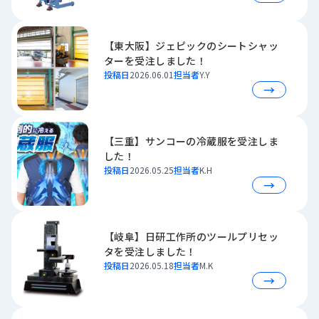
品
情
報
【東大阪】ジェピックのシートシャッ
ターを受注しました！
受
投稿日
2026.06.01
担当者
Y.Y
注
→
事
例
【三重】サンコーの冷蔵服を受注しま
取
した！
扱
投稿日
2026.05.25
担当者
K.H
メ
→
ー
カ
ー
【岐阜】日研工作所のツールプリセッ
タを受注しました！
お
投稿日
2026.05.18
担当者
M.K
知
→
ら
せ/
ブ