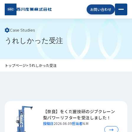
西川
お問い合わせ
産業
株式
会社
Case Studies
うれしかった受注
企
業
情
報
トップページ
>
うれしかった受注
私
た
ち
の
取
り
組
【奈良】をくだ屋技研のジブクレーン
み
型パワーリフターを受注しました！
投稿日
2026.06.09
担当者
N.M
商
→