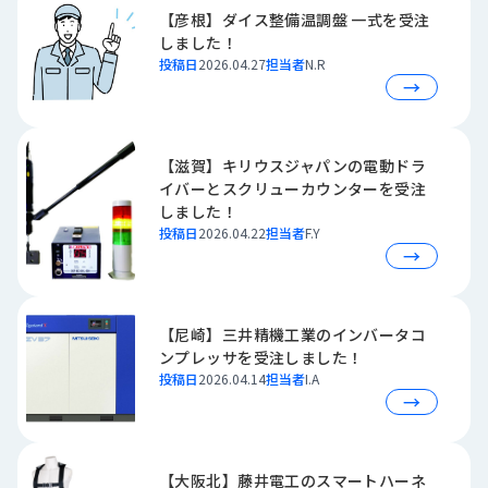
ロ
【彦根】ダイス整備温調盤 一式を受注
グ
しました！
投稿日
2026.04.27
担当者
N.R
→
採
用
情
【滋賀】キリウスジャパンの電動ドラ
報
イバーとスクリューカウンターを受注
お
メ
しました！
問
ル
投稿日
2026.04.22
担当者
F.Y
い
マ
→
合
ガ
わ
登
せ
録
【尼崎】三井精機工業のインバータコ
ンプレッサを受注しました！
awasangyo_nbc
投稿日
2026.04.14
担当者
I.A
→
【大阪北】藤井電工のスマートハーネ