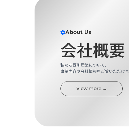
ス
納
テ
期
ム
機
機
械
器
情
About Us
メ
報
会社概要
カ
工
ト
作
ロ・
機
制
械
私たち西川産業について、
御
の
事業内容や会社情報をご覧いただけま
機
自
器
動
View more →
化,AI,
IoT
お
知
ら