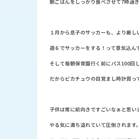
朝ごはんをしっかり食べさせて7時過
財
テ
作
務
ィ
機
情
械・
福
報
鍛
利
圧
一
１月から息子のサッカーも、より厳し
厚
機
般
生
械・
事
週６でサッカーをする！って意気込ん
CAD/CAM
業
主
商
ロ
そして毎朝保育園行く前にパス100回
行
ボ
品
動
ッ
だからピカチュウの目覚まし時計買っ
計
情
ト
画
切
報
私
削・
た
ツ
新
子供は常に前向きですごいなぁと思い
ち
ー
着
の
リ
一
強
やる気に満ち溢れていて圧倒されます
ン
覧
み
グ・
お
測