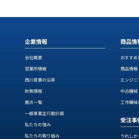
せ/
ブ
ロ
グ
企業情報
商品情
お
知
会社概要
おすすめ
ら
せ
営業所情報
商品情報
営
西川産業の沿革
エンジニ
業
所
財務情報
中古機械
ブ
拠点一覧
工作機械の自
ロ
グ
一般事業主行動計画
社
受注事
私たちの強み
長
ブ
私たちの取り組み
うれしか