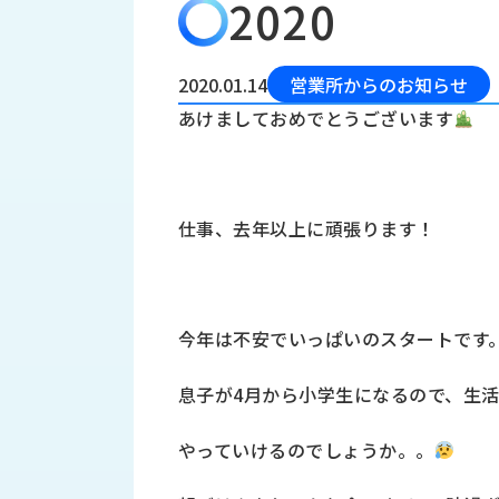
2020
会
う
社
れ
り
概
し
組
要
か
2020.01.14
営業所からのお知らせ
っ
経
み
あけましておめでとうございます
た
営
受
理
私
注
念
た
ち
拠
仕事、去年以上に頑張ります！
の
点
取
取
一
り
扱
覧
組
メ
西
み
今年は不安でいっぱいのスタートです
川
ー
サ
産
ス
息子が4月から小学生になるので、生
業
カ
テ
の
ナ
ー
やっていけるのでしょうか。。
沿
ビ
革
リ
工