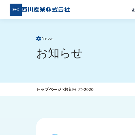
西川
産業
株式
会社
News
ト
お知らせ
ッ
プ
ペ
ー
ジ
トップページ
>
お知らせ
>
2020
企
私
受
業
た
注
情
ち
事
報
の
例
取