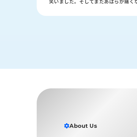
笑いました。そしてまたあばらが痛く
す
定・
す
作
め
業
商
工
品
具
情
環
報
境
エ
機
ン
器・
ジ
工
ニ
場
ア
設
リ
備
ン
マ
グ
テ
情
ハ
報
ン・
中
About Us
FA
古・
シ
短