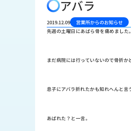
アバラ
会
う
社
れ
り
概
し
組
要
か
2019.12.09
営業所からのお知らせ
っ
経
み
先週の土曜日にあばら骨を痛めました
た
営
受
理
私
注
念
た
ち
拠
まだ病院には行っていないので骨折か
の
点
取
取
一
り
扱
覧
組
メ
西
み
息子にアバラ折れたかも知れへんと言
川
ー
サ
産
ス
業
カ
テ
の
ナ
ー
あばれた？と一言。
沿
ビ
革
リ
工