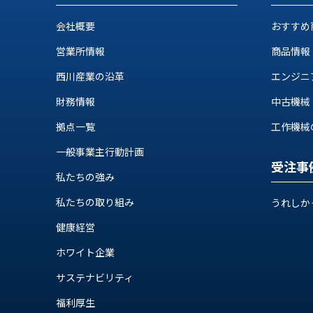
せ/
ブ
会社概要
おすすめ
ロ
営業所情報
商品情報
グ
西川産業の沿革
エンジニ
財務情報
中古機械
お
知
拠点一覧
工作機械の自
ら
せ
一般事業主行動計画
受注事
営
私たちの強み
業
所
私たちの取り組み
うれしか
ブ
健康経営
ロ
グ
ホワイト企業
社
サステナビリティ
長
ブ
福利厚生