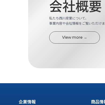
会社概要
ス
納
テ
期
ム
機
機
私たち西川産業について、
械
器
事業内容や会社情報をご覧いただけま
情
メ
報
カ
工
View more →
ト
作
ロ・
機
制
械
御
の
機
自
器
動
化,AI,
IoT
お
知
ら
企業情報
商品情