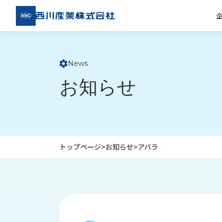
西川
産業
株式
会社
News
ト
お知らせ
ッ
プ
ペ
ー
ジ
トップページ
>
お知らせ
>
アバラ
企
私
受
業
た
注
情
ち
事
報
の
例
取