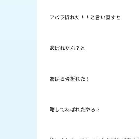
財
テ
作
務
ィ
機
情
アバラ折れた！！と言い直すと
械・
福
報
鍛
利
圧
一
厚
機
般
生
械・
事
あばれたん？と
CAD/CAM
業
主
商
ロ
行
ボ
品
動
ッ
あばら骨折れた！
計
情
ト
画
切
報
私
削・
た
ツ
新
略してあばれたやろ？
ち
ー
着
の
リ
一
強
ン
覧
み
グ・
お
測