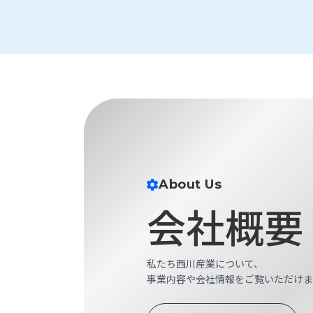
財
テ
作
務
ィ
機
情
械・
福
報
鍛
利
圧
一
厚
機
般
生
械・
事
CAD/CAM
業
主
商
ロ
行
ボ
品
動
ッ
計
情
ト
About Us
画
切
会社概要
報
私
削・
た
ツ
新
ち
ー
着
の
私たち西川産業について、
リ
一
強
事業内容や会社情報をご覧いただけま
ン
覧
み
グ・
お
測