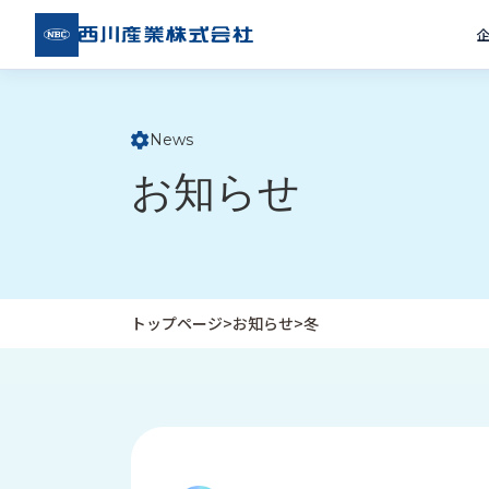
西川
産業
株式
会社
News
ト
お知らせ
ッ
プ
ペ
ー
ジ
トップページ
>
お知らせ
>
冬
企
私
受
業
た
注
情
ち
事
報
の
例
取