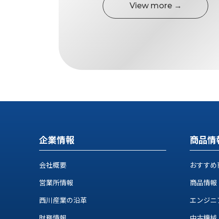
す
View more →
定・
す
作
め
業
商
工
品
具
情
環
報
境
エ
機
ン
器・
ジ
工
ニ
場
ア
設
企業情報
商品情
リ
備
ン
マ
グ
会社概要
おすすめ
テ
情
ハ
報
営業所情報
商品情報
ン・
中
西川産業の沿革
エンジニ
FA
古・
シ
短
財務情報
中古機械