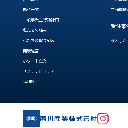
ス
納
テ
拠点一覧
工作機械の自
期
ム
機
一般事業主行動計画
機
械
受注事
器
私たちの強み
情
メ
報
私たちの取り組み
うれしか
カ
工
ト
健康経営
作
ロ・
機
制
ホワイト企業
械
御
の
サステナビリティ
機
自
器
福利厚生
動
化,AI,
IoT
お
知
ら