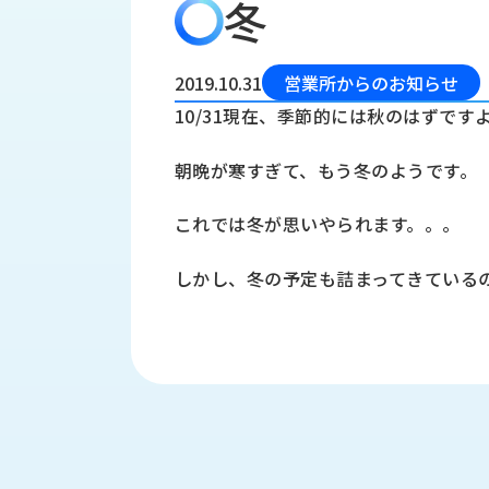
冬
会
う
社
れ
り
概
し
組
要
か
2019.10.31
営業所からのお知らせ
っ
経
み
10/31現在、季節的には秋のはずです
た
営
受
理
私
朝晩が寒すぎて、もう冬のようです。
注
念
た
ち
拠
これでは冬が思いやられます。。。
の
点
取
取
一
しかし、冬の予定も詰まってきている
り
扱
覧
組
メ
西
み
川
ー
サ
産
ス
業
カ
テ
の
ナ
ー
沿
ビ
革
リ
工