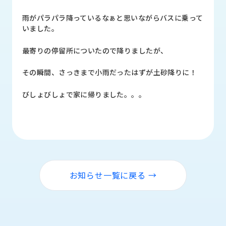
品
情
雨がパラパラ降っているなぁと思いながらバスに乗って
報
いました。
受
最寄りの停留所についたので降りましたが、
注
事
その瞬間、さっきまで小雨だったはずが土砂降りに！
例
びしょびしょで家に帰りました。。。
取
扱
メ
ー
カ
ー
お知らせ一覧に戻る →
お
知
ら
せ/
ブ