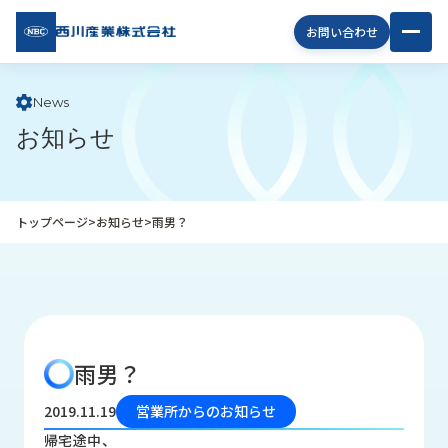
西川
お問い合わせ
産業
株式
会社
News
お知らせ
企
業
情
報
トップページ
>
お知らせ
>
雨男？
私
た
ち
の
取
り
雨男？
組
み
2019.11.19
営業所からのお知らせ
商
帰宅途中、