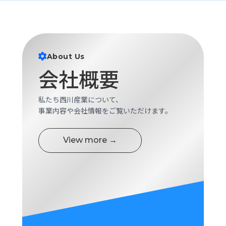
ロ
グ
採
About Us
用
情
会社概要
報
お
メ
私たち西川産業について、
問
ル
事業内容や会社情報をご覧いただけます。
い
マ
合
ガ
わ
登
View more →
せ
録
awasangyo_nbc