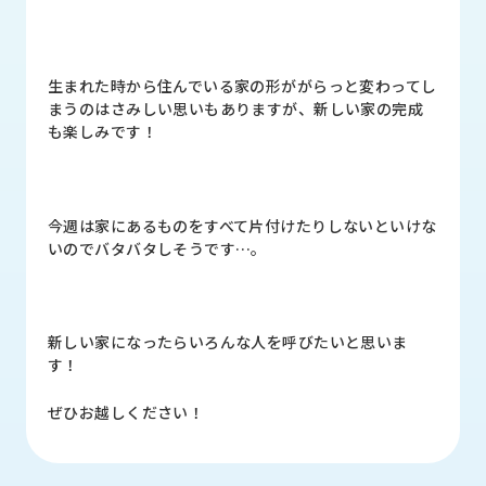
品
情
報
生まれた時から住んでいる家の形ががらっと変わってし
受
まうのはさみしい思いもありますが、新しい家の完成
注
も楽しみです！
事
例
取
今週は家にあるものをすべて片付けたりしないといけな
扱
いのでバタバタしそうです…。
メ
ー
カ
ー
新しい家になったらいろんな人を呼びたいと思いま
す！
お
知
ぜひお越しください！
ら
せ/
ブ