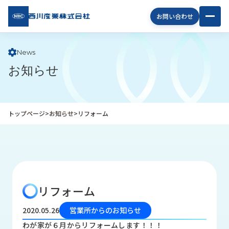
西川
お問い合わせ
産業
株式
会社
News
お知らせ
企
業
情
報
トップページ
>
お知らせ
>
リフォーム
私
た
ち
の
取
り
リフォーム
組
み
2020.05.26
営業所からのお知らせ
商
わが家が６月からリフォームします！！！