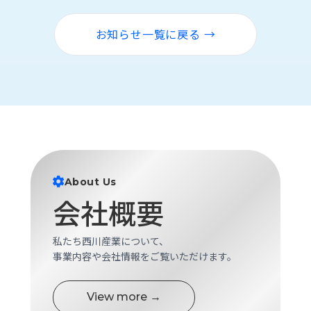
ロ
グ
お知らせ一覧に戻る →
採
用
情
報
お
メ
問
ル
い
マ
合
ガ
About Us
わ
登
会社概要
せ
録
awasangyo_nbc
私たち西川産業について、
事業内容や会社情報をご覧いただけます。
View more →