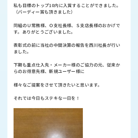
ロ
私も目標のトップ10内に入賞することができました。
グ
（バーディー賞も頂きました）
同組のＵ常務様、Ｏ支社長様、Ｓ支店長様のおかげで
採
す。ありがとうございました。
用
情
表彰式の前に当社の中間決算の報告を西川社長が行い
報
ました。
お
メ
下期も重点仕入先・メーカー様のご協力の元、従来か
問
ル
らのお得意先様、新規ユーザー様に
い
マ
合
ガ
様々なご提案をさせて頂きたいと思います。
わ
登
せ
録
それでは今日もステキな一日を！
awasangyo_nbc