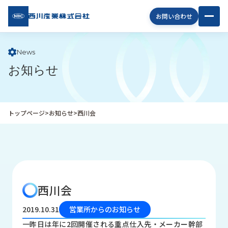
西川
お問い合わせ
産業
株式
会社
News
お知らせ
企
業
情
報
トップページ
>
お知らせ
>
西川会
私
た
ち
の
取
り
西川会
組
み
2019.10.31
営業所からのお知らせ
商
一昨日は年に2回開催される重点仕入先・メーカー幹部