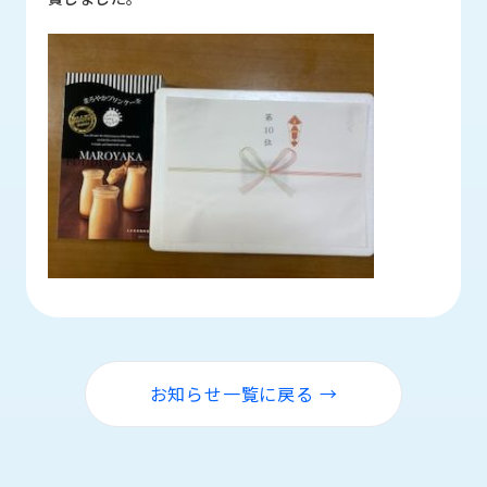
ロ
グ
採
用
情
報
お
メ
問
ル
い
マ
合
ガ
わ
登
せ
録
awasangyo_nbc
お知らせ一覧に戻る →