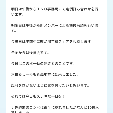
品
情
明日は午後からＩＳＯ事務局にて定例打ち合わせを行
報
います。
受
明後日は午後から新メンバーによる機械会議を行いま
注
す。
事
例
金曜日は午前中に部品加工機フェアを視察します。
取
午後からは役員会です。
扱
メ
今日はこの秋一番の寒さとのことです。
ー
カ
木枯らし一号も近畿地方に到来しました。
ー
風邪をひかないように気を付けたいと思います。
お
知
それでは今日もステキな一日を！
ら
せ/
↓先週末のコンペは後半に崩れましたがなんと10位入
ブ
賞しました。