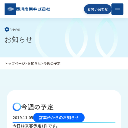
西川
お問い合わせ
産業
株式
会社
News
お知らせ
企
業
情
報
トップページ
>
お知らせ
>
今週の予定
私
た
ち
の
取
り
今週の予定
組
み
2019.11.05
営業所からのお知らせ
商
今日は来客予定1件です。