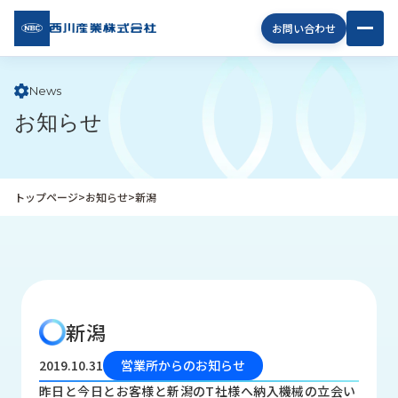
西川
お問い合わせ
産業
株式
会社
News
お知らせ
企
業
情
報
トップページ
>
お知らせ
>
新潟
私
た
ち
の
取
り
新潟
組
み
2019.10.31
営業所からのお知らせ
商
昨日と今日とお客様と新潟のT社様へ納入機械の立会い