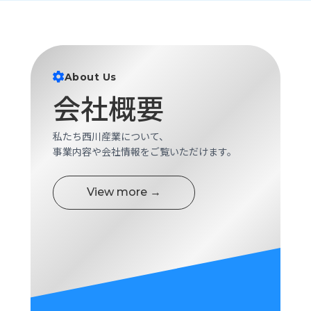
ロ
グ
採
About Us
用
会社概要
情
報
お
メ
私たち西川産業について、
問
ル
事業内容や会社情報をご覧いただけます。
い
マ
合
ガ
わ
登
View more →
せ
録
awasangyo_nbc