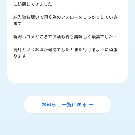
品
に訪問してきました
情
報
納入後も稼いで頂く為のフォローをしっかりしていき
ます
受
注
新潟はコメどころでお酒も肴も美味しく最高でした…
事
例
得月というお酒が最高でした！また行けるように頑張
ります
取
扱
メ
ー
カ
ー
お知らせ一覧に戻る →
お
知
ら
せ/
ブ