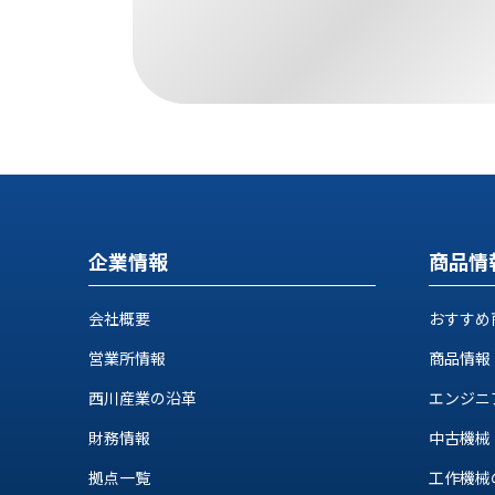
す
定・
す
作
め
業
商
工
品
具
情
環
報
境
エ
機
ン
器・
ジ
工
企業情報
商品情
ニ
場
ア
設
リ
会社概要
おすすめ
備
ン
マ
営業所情報
商品情報
グ
テ
情
西川産業の沿革
エンジニ
ハ
報
ン・
財務情報
中古機械
中
FA
古・
拠点一覧
工作機械の自
シ
短