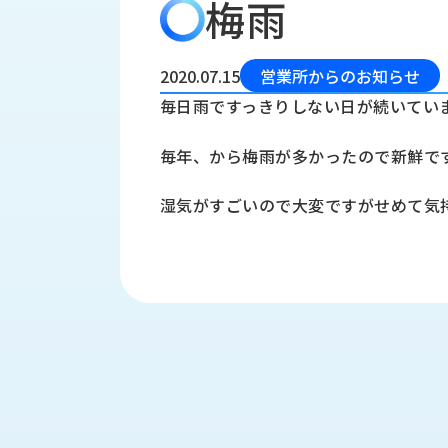
梅雨
会
う
社
れ
り
概
し
組
要
か
2020.07.15
営業所からのお知らせ
っ
経
み
毎日雨ですっきりしない日が続いてい
た
営
受
理
私
毎年、から梅雨が多かったので新鮮で
注
念
た
ち
拠
湿気がすごいので大変ですがせめて気
の
点
取
取
一
り
扱
覧
組
メ
西
み
川
ー
サ
産
ス
業
カ
テ
の
ナ
ー
沿
ビ
革
リ
工