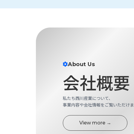
財
テ
作
務
ィ
機
情
械・
福
報
鍛
利
圧
一
厚
機
般
生
械・
事
CAD/CAM
業
主
商
ロ
行
About Us
ボ
品
動
ッ
会社概要
計
情
ト
画
切
報
私
削・
私たち西川産業について、
た
ツ
新
事業内容や会社情報をご覧いただけま
ち
ー
着
の
リ
一
強
ン
覧
View more →
み
グ・
お
測