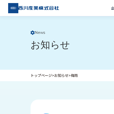
西川
産業
株式
会社
News
ト
お知らせ
ッ
プ
ペ
ー
ジ
トップページ
>
お知らせ
>
梅雨
企
私
受
業
た
注
情
ち
事
報
の
例
取