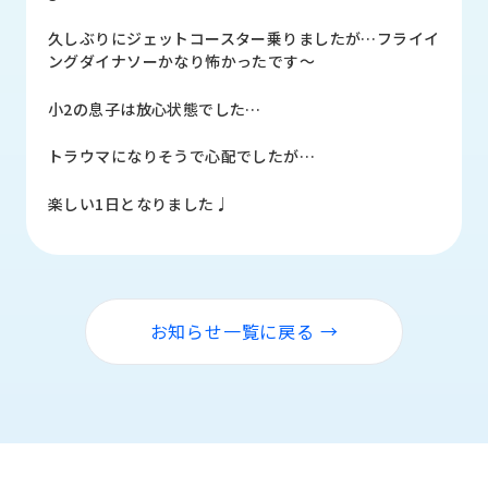
品
情
久しぶりにジェットコースター乗りましたが…フライイ
報
ングダイナソーかなり怖かったです〜
受
小2の息子は放心状態でした…
注
事
トラウマになりそうで心配でしたが…
例
楽しい1日となりました♩
取
扱
メ
ー
カ
お知らせ一覧に戻る →
ー
お
知
ら
せ/
ブ