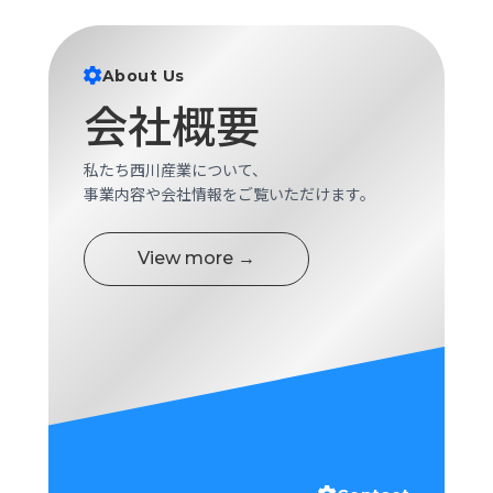
ロ
グ
About Us
会社概要
採
用
情
私たち西川産業について、
報
事業内容や会社情報をご覧いただけます。
お
メ
問
ル
い
マ
View more →
合
ガ
わ
登
せ
録
awasangyo_nbc