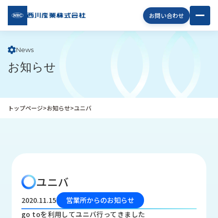
西川
お問い合わせ
産業
株式
会社
News
お知らせ
企
業
情
報
トップページ
>
お知らせ
>
ユニバ
私
た
ち
の
取
り
ユニバ
組
み
2020.11.15
営業所からのお知らせ
商
go toを利用してユニバ行ってきました