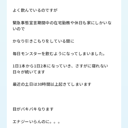
品
情
よく飲んでいるのですが
報
緊急事態宣言期間中の在宅勤務や休日も家にしかいな
受
いので
注
事
かなり引きこもりをしている間に
例
毎日モンスターを飲むようになってしまいました。
取
扱
1日1本から1日2本になっていき、さすがに寝れない
メ
日々が続いてます
ー
カ
最近の土日は30時間以上起きてしまいます
ー
お
知
目がバキバキなります
ら
せ/
エナジーいらんのに。。。
ブ