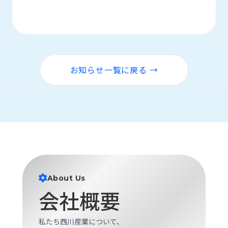
ロ
グ
採
用
お知らせ一覧に戻る →
情
報
お
メ
問
ル
い
マ
合
ガ
わ
登
せ
録
awasangyo_nbc
About Us
会社概要
私たち西川産業について、