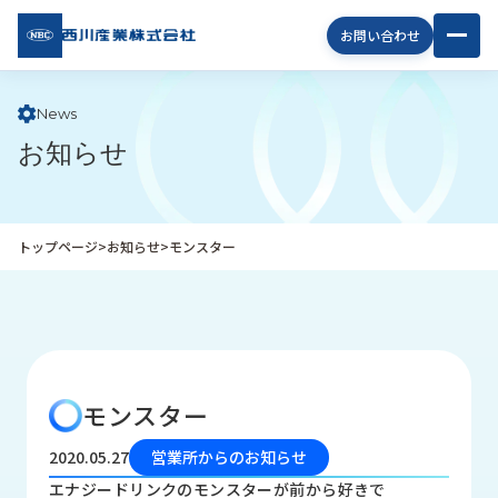
西川
お問い合わせ
産業
株式
会社
News
お知らせ
企
業
情
報
トップページ
>
お知らせ
>
モンスター
私
た
ち
の
取
り
モンスター
組
み
2020.05.27
営業所からのお知らせ
商
エナジードリンクのモンスターが前から好きで