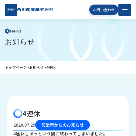
西川
お問い合わせ
産業
株式
会社
News
お知らせ
企
業
情
報
トップページ
>
お知らせ
>
4連休
私
た
ち
の
取
り
4連休
組
み
2020.07.29
営業所からのお知らせ
商
4連休もあっという間に終わってしまいました。