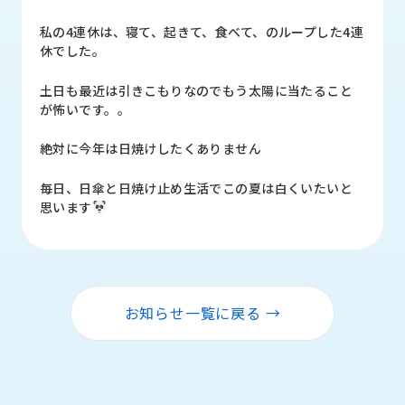
品
情
私の4連休は、寝て、起きて、食べて、のループした4連
報
休でした。
受
土日も最近は引きこもりなのでもう太陽に当たること
注
が怖いです。。
事
例
絶対に今年は日焼けしたくありません
取
毎日、日傘と日焼け止め生活でこの夏は白くいたいと
扱
思います
メ
ー
カ
ー
お知らせ一覧に戻る →
お
知
ら
せ/
ブ