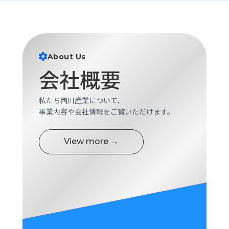
ロ
グ
採
About Us
用
会社概要
情
報
お
メ
私たち西川産業について、
問
ル
事業内容や会社情報をご覧いただけます。
い
マ
合
ガ
わ
登
View more →
せ
録
awasangyo_nbc