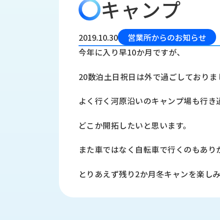
キャンプ
会
う
社
れ
り
概
し
組
要
か
2019.10.30
営業所からのお知らせ
っ
経
み
今年に入り早10か月ですが、
た
営
受
理
私
20数泊土日祝日は外で過ごしておりま
注
念
た
ち
拠
よく行く河原沿いのキャンプ場も行き
の
点
取
取
一
どこか開拓したいと思います。
り
扱
覧
組
メ
西
み
また車ではなく自転車で行くのもあり
川
ー
サ
産
ス
とりあえず残り2か月冬キャンを楽し
業
カ
テ
の
ナ
ー
沿
ビ
革
リ
工