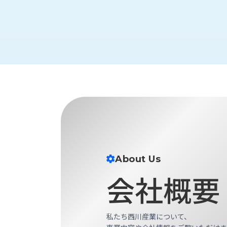
財
テ
作
務
ィ
機
情
械・
福
報
鍛
利
圧
一
厚
機
般
生
械・
事
CAD/CAM
業
主
商
ロ
行
ボ
品
動
ッ
計
情
ト
画
切
報
私
About Us
削・
た
ツ
新
会社概要
ち
ー
着
の
リ
一
強
ン
覧
み
グ・
私たち西川産業について、
お
測