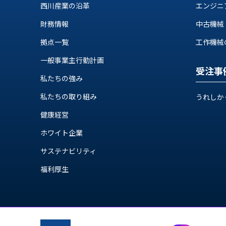
ス
西川産業の沿革
エンジニ
納
テ
期
財務情報
中古機械
ム
機
機
拠点一覧
工作機械の自
械
器
情
一般事業主行動計画
メ
報
受注事
カ
私たちの強み
工
ト
作
私たちの取り組み
ロ・
うれしか
機
制
械
健康経営
御
の
機
ホワイト企業
自
器
動
サステナビリティ
化,AI,
福利厚生
IoT
お
知
ら