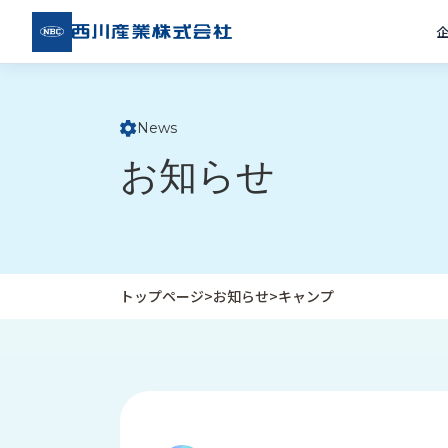
西川
産業
株式
会社
News
ト
お知らせ
ッ
プ
ペ
ー
ジ
トップページ
>
お知らせ
>
キャンプ
企
私
受
業
た
注
情
ち
事
報
の
例
取