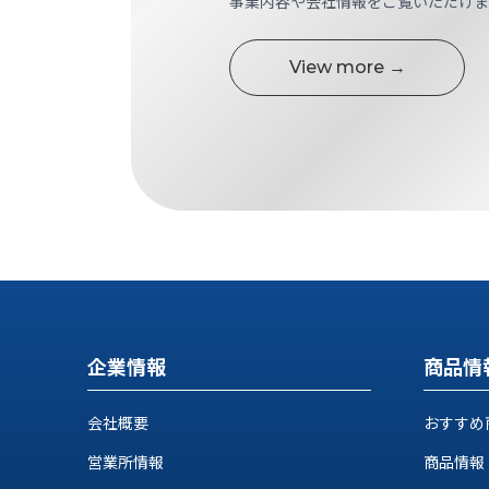
事業内容や会社情報をご覧いただけま
す
定・
す
作
め
View more →
業
商
工
品
具
情
環
報
境
エ
機
ン
器・
ジ
工
ニ
場
ア
設
リ
備
ン
マ
グ
企業情報
商品情
テ
情
ハ
報
会社概要
おすすめ
ン・
中
FA
営業所情報
商品情報
古・
シ
短