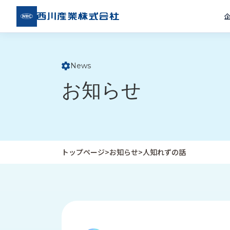
西川
産業
株式
会社
News
ト
お知らせ
ッ
プ
ペ
ー
ジ
トップページ
>
お知らせ
>
人知れずの話
企
私
受
業
た
注
情
ち
事
報
の
例
取