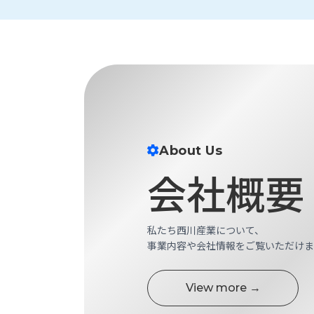
財
テ
作
務
ィ
機
情
械・
福
報
鍛
利
圧
一
厚
機
般
生
械・
事
CAD/CAM
業
主
商
ロ
行
About Us
ボ
品
動
ッ
会社概要
計
情
ト
画
切
報
私
削・
私たち西川産業について、
た
ツ
新
事業内容や会社情報をご覧いただけま
ち
ー
着
の
リ
一
強
ン
覧
View more →
み
グ・
お
測