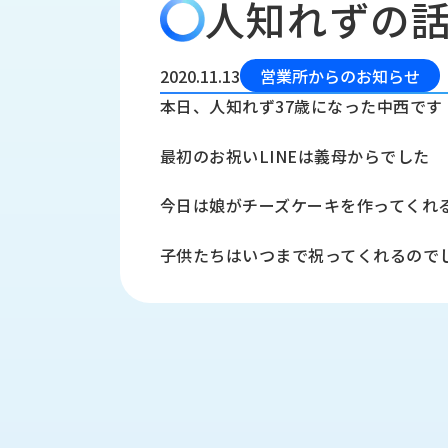
人知れずの
会
う
社
れ
り
概
し
組
要
か
2020.11.13
営業所からのお知らせ
っ
経
み
本日、人知れず37歳になった中西です
た
営
受
理
私
最初のお祝いLINEは義母からでした
注
念
た
ち
拠
今日は娘がチーズケーキを作ってくれ
の
点
取
取
一
子供たちはいつまで祝ってくれるので
り
扱
覧
組
メ
西
み
川
ー
サ
産
ス
業
カ
テ
の
ナ
ー
沿
ビ
革
リ
工