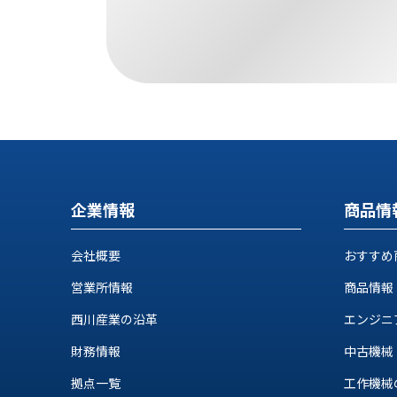
す
定・
す
作
め
業
商
工
品
具
情
環
報
境
エ
機
ン
器・
ジ
工
企業情報
商品情
ニ
場
ア
設
リ
会社概要
おすすめ
備
ン
マ
営業所情報
商品情報
グ
テ
情
西川産業の沿革
エンジニ
ハ
報
ン・
財務情報
中古機械
中
FA
古・
拠点一覧
工作機械の自
シ
短