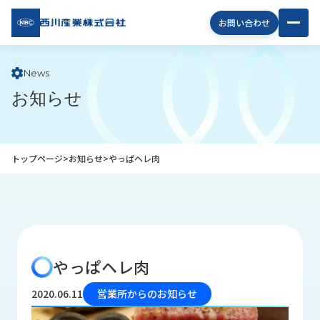
西川
お問い合わせ
産業
株式
会社
News
お知らせ
企
業
情
報
トップページ
>
お知らせ
>
やっぱヘレ肉
私
た
ち
の
取
り
やっぱヘレ肉
組
み
2020.06.11
営業所からのお知らせ
商