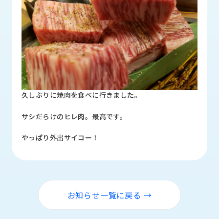
品
情
報
受
注
事
例
久しぶりに焼肉を食べに行きました。
取
扱
サシだらけのヒレ肉。最高です。
メ
ー
やっぱり外出サイコー！
カ
ー
お
知
お知らせ一覧に戻る →
ら
せ/
ブ