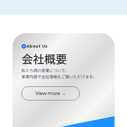
ロ
グ
採
用
情
報
About Us
会社概要
お
メ
問
ル
い
マ
私たち西川産業について、
合
ガ
事業内容や会社情報をご覧いただけます。
わ
登
せ
録
View more →
awasangyo_nbc