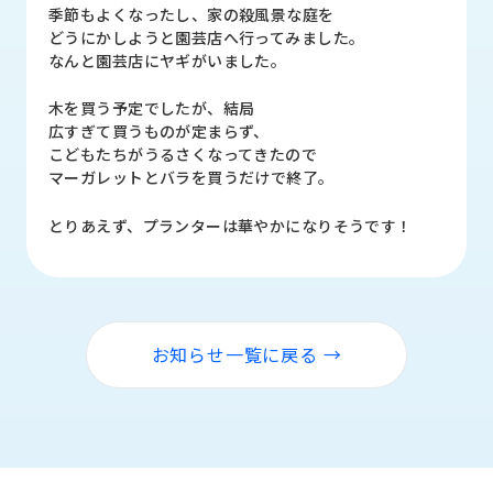
品
季節もよくなったし、家の殺風景な庭を
情
どうにかしようと園芸店へ行ってみました。
報
なんと園芸店にヤギがいました。
受
木を買う予定でしたが、結局
注
広すぎて買うものが定まらず、
事
こどもたちがうるさくなってきたので
例
マーガレットとバラを買うだけで終了。
とりあえず、プランターは華やかになりそうです！
取
扱
メ
ー
カ
ー
お知らせ一覧に戻る →
お
知
ら
せ/
ブ