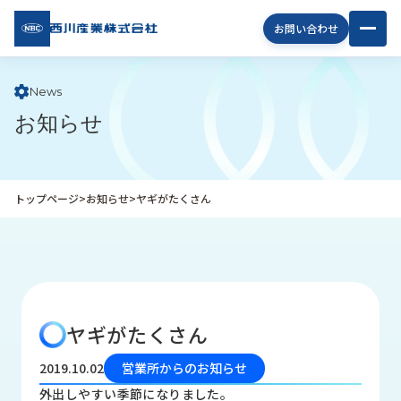
西川
お問い合わせ
産業
株式
会社
News
お知らせ
企
業
情
報
トップページ
>
お知らせ
>
ヤギがたくさん
私
た
ち
の
取
り
ヤギがたくさん
組
み
2019.10.02
営業所からのお知らせ
商
外出しやすい季節になりました。