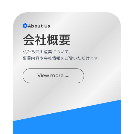
ロ
グ
About Us
採
会社概要
用
情
報
私たち西川産業について、
お
メ
事業内容や会社情報をご覧いただけます。
問
ル
い
マ
View more →
合
ガ
わ
登
せ
録
awasangyo_nbc