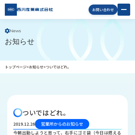
西川
お問い合わせ
産業
株式
会社
News
お知らせ
企
業
情
報
トップページ
>
お知らせ
>
ついではどれ。
私
た
ち
の
取
り
ついではどれ。
組
み
2019.12.26
営業所からのお知らせ
商
今朝出勤しようと思って、右手にゴミ袋（今日は燃える