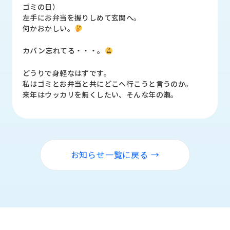
品
ゴミの日）
情
左手にお弁当を握りしめて玄関へ。
報
何かおかしい。
受
カバン忘れてる・・・。
注
事
どうりで身軽なはずです。
例
私はゴミとお弁当と共にどこへ行こうと言うのか。
来年はウッカリを無くしたい、そんな年の瀬。
取
扱
メ
ー
カ
お知らせ一覧に戻る →
ー
お
知
ら
せ/
ブ