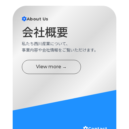
ロ
グ
About Us
会社概要
採
用
情
私たち西川産業について、
報
事業内容や会社情報をご覧いただけます。
お
メ
問
ル
View more →
い
マ
合
ガ
わ
登
せ
録
awasangyo_nbc
Contact