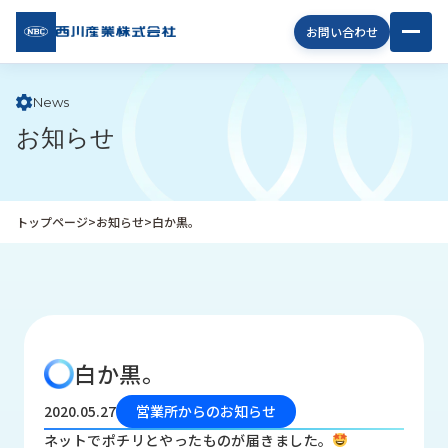
西川
お問い合わせ
産業
株式
会社
News
お知らせ
企
業
情
報
トップページ
>
お知らせ
>
白か黒。
私
た
ち
の
取
り
白か黒。
組
み
2020.05.27
営業所からのお知らせ
商
ネットでポチリとやったものが届きました。