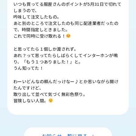
品
いつも買ってる服屋さんのポイントが5月31日で切れて
情
しまうので、
報
吟味して注文したもの。
あと別のところで注文したのも同じ配達業者だったの
受
で、時間指定しときました。
注
これで同時に受け取れる！
事
例
と思ってたら１個しか渡されず。
あれ？って思ってたらしばらくしてインターホンが鳴
り、「もう１つありました！」と。
取
うん知ってた！
扱
メ
わーいどんなの頼んだっけなー♪とか思いながら開け
ー
たんですけど、
カ
取り出して並べて気づく無彩色祭り。
ー
冒険しない人間。
お
知
ら
せ/
ブ