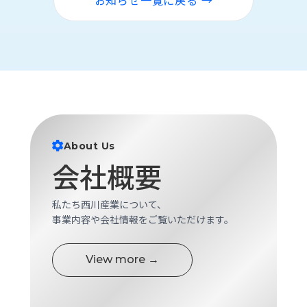
お知らせ一覧に戻る →
ロ
グ
採
用
情
報
お
メ
問
ル
About Us
い
マ
会社概要
合
ガ
わ
登
せ
録
私たち西川産業について、
事業内容や会社情報をご覧いただけます。
awasangyo_nbc
View more →