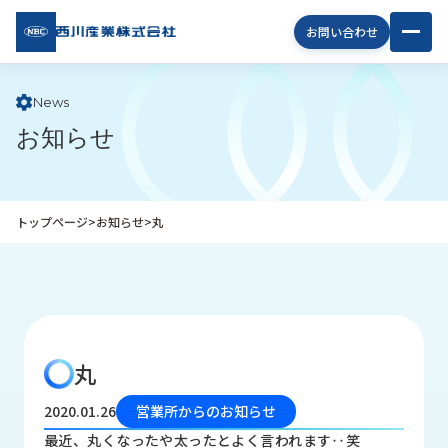
西川
お問い合わせ
産業
株式
会社
News
お知らせ
企
業
情
報
トップページ
>
お知らせ
>
丸
私
た
ち
の
取
り
丸
組
み
2020.01.26
営業所からのお知らせ
商
最近、丸くなったや太ったとよく言われます‥笑