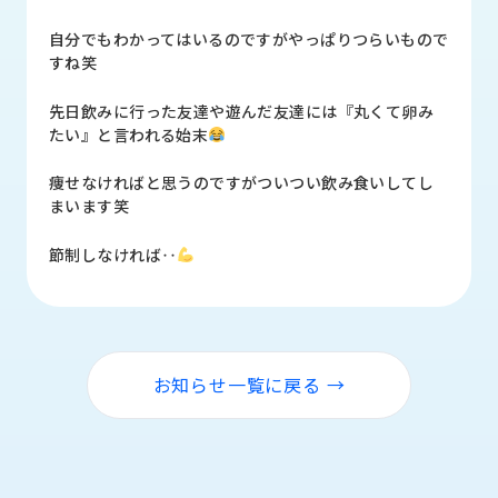
品
情
自分でもわかってはいるのですがやっぱりつらいもので
報
すね笑
受
先日飲みに行った友達や遊んだ友達には『丸くて卵み
注
たい』と言われる始末
事
例
痩せなければと思うのですがついつい飲み食いしてし
まいます笑
取
扱
節制しなければ‥
メ
ー
カ
ー
お知らせ一覧に戻る →
お
知
ら
せ/
ブ