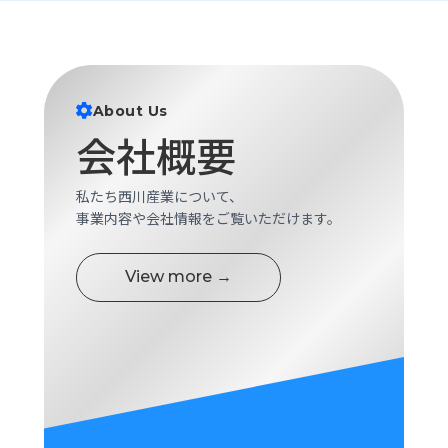
ロ
グ
採
About Us
用
会社概要
情
報
お
メ
私たち西川産業について、
問
ル
事業内容や会社情報をご覧いただけます。
い
マ
合
ガ
わ
登
View more →
せ
録
awasangyo_nbc