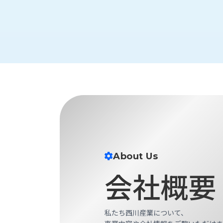
財
テ
作
務
ィ
機
情
械・
福
報
鍛
利
圧
一
厚
機
般
生
械・
事
CAD/CAM
業
主
商
ロ
行
ボ
品
動
ッ
計
情
ト
画
切
報
私
About Us
削・
た
ツ
新
会社概要
ち
ー
着
の
リ
一
強
ン
覧
み
グ・
私たち西川産業について、
お
測