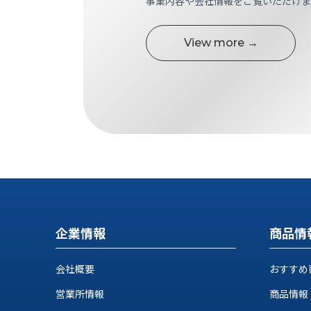
事業内容や会社情報をご覧いただけま
す
定・
す
作
め
View more →
業
商
工
品
具
情
環
報
境
エ
機
ン
器・
ジ
工
ニ
場
ア
設
リ
備
ン
マ
グ
企業情報
商品情
テ
情
ハ
報
会社概要
おすすめ
ン・
中
FA
営業所情報
商品情報
古・
シ
短