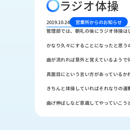
ラジオ体操
会
う
社
れ
り
概
し
組
要
か
2019.10.24
営業所からのお知らせ
っ
経
み
管理部では、朝礼の後にラジオ体操は
た
営
受
理
私
かなり久々にすることになったと思う
注
念
た
ち
拠
曲が流れれば意外と覚えているようで
の
点
取
取
一
真面目にという言い方があっているか
り
扱
覧
組
メ
西
み
きちんと体操していればそれなりの運
川
ー
サ
産
ス
曲げ伸ばしなど意識してやっていこう
業
カ
テ
の
ナ
ー
沿
ビ
革
リ
工