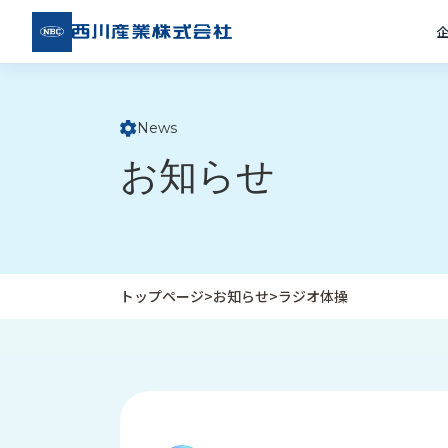
西川
産業
株式
会社
News
ト
お知らせ
ッ
プ
ペ
ー
ジ
トップページ
>
お知らせ
>
ラジオ体操
企
私
受
業
た
注
情
ち
事
報
の
例
取