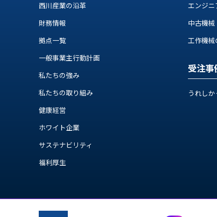
ス
西川産業の沿革
エンジニ
納
テ
期
財務情報
中古機械
ム
機
機
拠点一覧
工作機械の自
械
器
情
一般事業主行動計画
メ
報
受注事
カ
私たちの強み
工
ト
作
私たちの取り組み
ロ・
うれしか
機
制
械
健康経営
御
の
機
ホワイト企業
自
器
動
サステナビリティ
化,AI,
福利厚生
IoT
お
知
ら