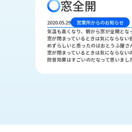
窓全開
会
う
社
れ
り
概
し
組
要
か
2020.05.29
営業所からのお知らせ
っ
経
み
気温も高くなり、朝から窓が全開とな
た
営
窓が閉まっているときは気にならない
受
理
私
めずらしいと思ったのはおとうふ屋さん
注
念
た
窓が閉まっているときは気にならない
ち
拠
防音効果はすごいのだなって思いまし
の
点
取
取
一
り
扱
覧
組
メ
西
み
川
ー
サ
産
ス
業
カ
テ
の
ナ
ー
沿
ビ
革
リ
工