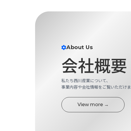
財
テ
作
務
ィ
機
情
械・
福
報
鍛
利
圧
一
厚
機
般
生
械・
事
About Us
CAD/CAM
業
主
会社概要
商
ロ
行
ボ
品
動
ッ
計
情
ト
私たち西川産業について、
画
切
報
事業内容や会社情報をご覧いただけま
私
削・
た
ツ
新
ち
View more →
ー
着
の
リ
一
強
ン
覧
み
グ・
お
測