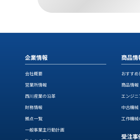
す
定・
す
作
め
業
商
工
品
具
情
環
報
境
エ
企業情報
商品情
機
ン
器・
ジ
工
会社概要
おすすめ
ニ
場
ア
営業所情報
設
商品情報
リ
備
ン
西川産業の沿革
エンジニ
マ
グ
財務情報
中古機械
テ
情
ハ
報
拠点一覧
工作機械の自
ン・
中
FA
一般事業主行動計画
古・
シ
受注事
短