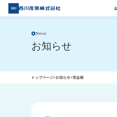
西川
産業
株式
会社
News
ト
お知らせ
ッ
プ
ペ
ー
ジ
トップページ
>
お知らせ
>
窓全開
企
私
受
業
た
注
情
ち
事
報
の
例
取