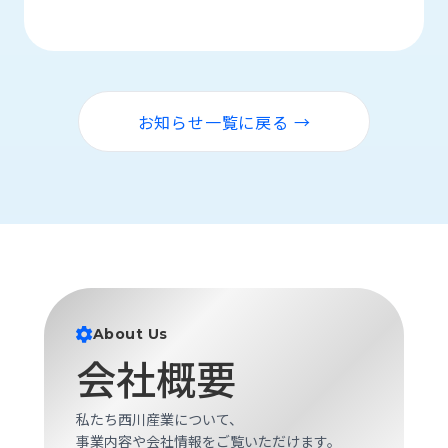
ロ
グ
採
用
お知らせ一覧に戻る →
情
報
お
メ
問
ル
い
マ
合
ガ
わ
登
せ
録
About Us
awasangyo_nbc
会社概要
私たち西川産業について、
事業内容や会社情報をご覧いただけます。