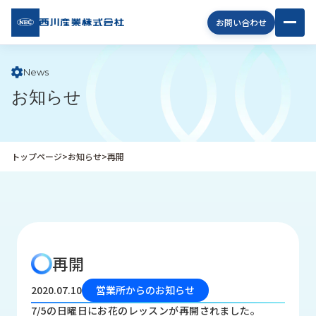
西川
お問い合わせ
産業
株式
会社
News
お知らせ
企
業
情
報
トップページ
>
お知らせ
>
再開
私
た
ち
の
取
り
再開
組
み
2020.07.10
営業所からのお知らせ
商
7/5の日曜日にお花のレッスンが再開されました。