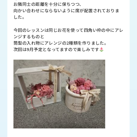
品
お隣同士の距離を十分に保ちつつ、
情
向かい合わせにならないように席が配置されておりま
報
した。
受
今回のレッスンは同じお花を使って四角い枠の中にアレ
注
ンジするものと
事
筒型の入れ物にアレンジの2種類を作りました。
例
次回は9月予定となってますので楽しみです
取
扱
メ
ー
カ
ー
お
知
ら
せ/
ブ